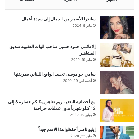
لم
يوفق
في
تقديم
اللحن
بالشكل
المطلوب
.
ساندرا الأسمر من الجمال إلى سيدة أعمال
مايو 8, 2024
و أثنى
على
جمال
صوته
و توزيع
نفسه
بشكل
صحيح،
و أكد
حمود
جلوي
ملاحظته
بخروج
إلاعلامي حمود حسين صاحب الهات العفوية صديق
المتسابق
عن
اللحن
في
البيت
الثالث،
فيما
عزا
المشاهير
مايو 19, 2020
متعب
بن
كروّز
السبب
إلى
استرسال
المتسابق
سامي جو موسى تجسد الواقع اللبناني بطريقتها
قبل
البدء
باللحن،
مما
أثّر
في
تركيزه
.
أغسطس 29, 2020
و مع
ذلك،
أشاد
بحسن
أدائه
و صوته،
لكنه
أكد
مع أخصائية التغذية ريم ضاهر يمكنكم خسارة 8 إلى
أن
المتسابق
لم
يتقن
اللحن
بدقة
.
بدوره،
اتفق
13 كيلو شهرياً بدون عمليات جراحية
يوليو 10, 2020
محمد
بن
مِشيط
مع
آراء
اللجنة،
و طلب
من
إيليو ناضر أحفظوا هذا الاسم جيداً
المتسابق
تقديم
لحن
حرّ،
مع
الإشادة
بجهوده
و
مايو 22, 2020