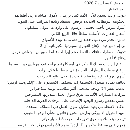
الجمعة, أغسطس 7 2026
اخر الاخبار
غوغل والت تسمح للآباء الأميركيين بإرسال الأموال مباشرة إلى أطفالهم
الحكومة البريطانية الجديدة ترفض استبعاد زيادة الضرائب على البنوك
أميركا تدرس تأجيل تحصيل الرسوم على واردات البولي سيليكون
أسعار العقارات الألمانية تتباطأ خلال الربع الثاني
ديمون يحذر من ديون خفية ورافعة مالية تهدد الأسواق
بي إم دبليو تبدأ الإنتاج التجاري لسيارتها الكهربائية آي 3
تحولات مسارات ناقلات النفط دعم إيرادات قناة السويس.. وتعافي هرمز
يحتاج 6 أشهر
ارتفاع إيرادات شباك التذاكر في أميركا رغم تراجع عدد مرتادي دور السينما
ارتفاع مبيعات السيارات الجديدة في بريطانيا خلال يوليو
أسهم أوروبا تبلغ ذروة قياسية جديدة بفعل نتائج الشركات
تحالف بقيادة صندوق الاستثمارات يستكمل الاستحواذ على “إلكترونيك آرتس”
الذهب يقفز 4% ويتجه لتسجيل أكبر مكاسب يومية منذ فبراير
شركات السيارات الألمانية تغرق سوق العمل بمديريها المسرحين
الصين تخفض رسوم الوقود الإضافية على الرحلات الجوية الداخلية
الذكاء الاصطناعي يعيد تشكيل سوق العمل في المملكة المتحدة
معهد البترول الأميركي يعارض مشروع قانون بشأن الوقود الحيوي
ترامب يتمسك بصندوق تعويضات بقيمة 1.8 مليار دولار
هجوم على محافظ بيتكوين “الباردة” يجمع 89 مليون دولار بحيلة غريبة