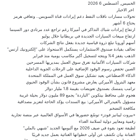
الخميس, أغسطس 6 2026
اخر الاخبار
تحولات مسارات ناقلات النفط دعم إيرادات قناة السويس.. وتعافي هرمز
يحتاج 6 أشهر
ارتفاع إيرادات شباك التذاكر في أميركا رغم تراجع عدد مرتادي دور السينما
ارتفاع مبيعات السيارات الجديدة في بريطانيا خلال يوليو
أسهم أوروبا تبلغ ذروة قياسية جديدة بفعل نتائج الشركات
تحالف بقيادة صندوق الاستثمارات يستكمل الاستحواذ على “إلكترونيك آرتس”
الذهب يقفز 4% ويتجه لتسجيل أكبر مكاسب يومية منذ فبراير
شركات السيارات الألمانية تغرق سوق العمل بمديريها المسرحين
الصين تخفض رسوم الوقود الإضافية على الرحلات الجوية الداخلية
الذكاء الاصطناعي يعيد تشكيل سوق العمل في المملكة المتحدة
معهد البترول الأميركي يعارض مشروع قانون بشأن الوقود الحيوي
ترامب يتمسك بصندوق تعويضات بقيمة 1.8 مليار دولار
هجوم على محافظ بيتكوين “الباردة” يجمع 89 مليون دولار بحيلة غريبة
مسؤول بالفيدرالي الأميركي: بيع السندات يؤكد الحاجة لتعزيز مصداقية
مكافحة التضخم
«بيروت ليبانيز فودز» توسّع حضورها في الأسواق العالمية عبر منصة تجارية
رقمية ومعايير دولية لسلامة الغذاء
لطيفة تعود بقوة في صيف 2026 مع ألبومها الجديد “شبهي بالملي”
الفنانة بيان تكشف عن أولى خطواتها الغنائية بعمل جديد قريبًا