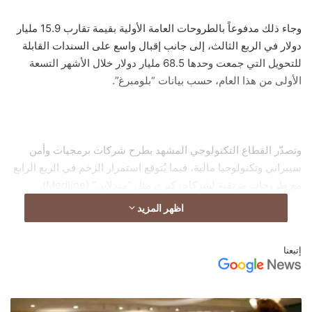
وجاء ذلك مدفوعاً بالطروحات العامة الأولية بقيمة تقارب 15.9 مليار
دولار في الربع الثالث، إلى جانب إقبال واسع على السندات القابلة
للتحويل التي جمعت وحدها 68.5 مليار دولار خلال الأشهر التسعة
الأولى من هذا العام، حسب بيانات “بلومبرغ”.
وتصدّر القطاع التكنولوجي المشهد بطرح شركات برمجيات وأمن
سيبراني وتكنولوجيا مالية، فيما يُتوقع استمرار الزخم في الربع الرابع
مع طروحات مرتقبة لشركات كبرى مثل “ميدلاين” (Medline).
اظهر المزيد
إتبعنا
ويعتبر “مورغان ستانلي” أن هذه التطورات تمثل نقطة تحول في
أسواق رأس المال الأميركية، وتؤسس لمرحلة جديدة من النشاط
المستدام حتى عام 2026.
انخفاض