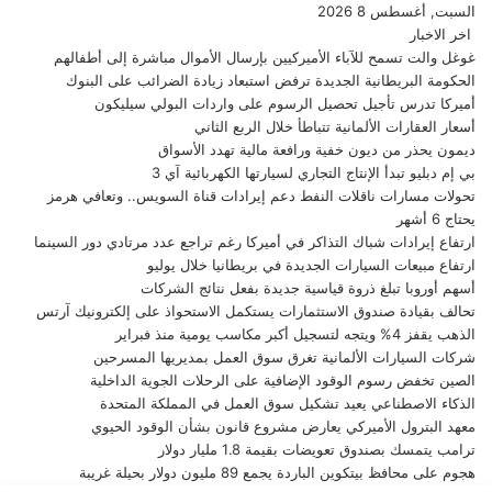
السبت, أغسطس 8 2026
اخر الاخبار
غوغل والت تسمح للآباء الأميركيين بإرسال الأموال مباشرة إلى أطفالهم
الحكومة البريطانية الجديدة ترفض استبعاد زيادة الضرائب على البنوك
أميركا تدرس تأجيل تحصيل الرسوم على واردات البولي سيليكون
أسعار العقارات الألمانية تتباطأ خلال الربع الثاني
ديمون يحذر من ديون خفية ورافعة مالية تهدد الأسواق
بي إم دبليو تبدأ الإنتاج التجاري لسيارتها الكهربائية آي 3
تحولات مسارات ناقلات النفط دعم إيرادات قناة السويس.. وتعافي هرمز
يحتاج 6 أشهر
ارتفاع إيرادات شباك التذاكر في أميركا رغم تراجع عدد مرتادي دور السينما
ارتفاع مبيعات السيارات الجديدة في بريطانيا خلال يوليو
أسهم أوروبا تبلغ ذروة قياسية جديدة بفعل نتائج الشركات
تحالف بقيادة صندوق الاستثمارات يستكمل الاستحواذ على إلكترونيك آرتس
الذهب يقفز 4% ويتجه لتسجيل أكبر مكاسب يومية منذ فبراير
شركات السيارات الألمانية تغرق سوق العمل بمديريها المسرحين
الصين تخفض رسوم الوقود الإضافية على الرحلات الجوية الداخلية
الذكاء الاصطناعي يعيد تشكيل سوق العمل في المملكة المتحدة
معهد البترول الأميركي يعارض مشروع قانون بشأن الوقود الحيوي
ترامب يتمسك بصندوق تعويضات بقيمة 1.8 مليار دولار
هجوم على محافظ بيتكوين الباردة يجمع 89 مليون دولار بحيلة غريبة