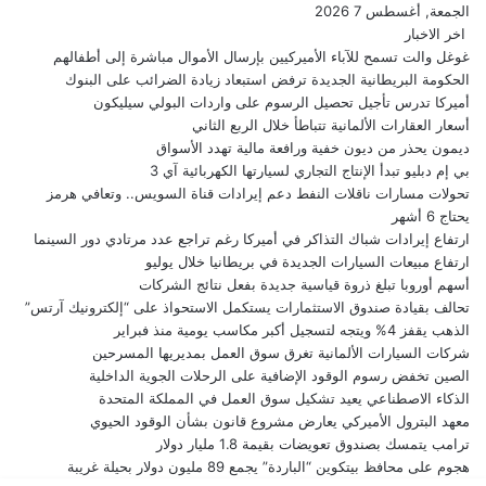
الجمعة, أغسطس 7 2026
اخر الاخبار
غوغل والت تسمح للآباء الأميركيين بإرسال الأموال مباشرة إلى أطفالهم
الحكومة البريطانية الجديدة ترفض استبعاد زيادة الضرائب على البنوك
أميركا تدرس تأجيل تحصيل الرسوم على واردات البولي سيليكون
أسعار العقارات الألمانية تتباطأ خلال الربع الثاني
ديمون يحذر من ديون خفية ورافعة مالية تهدد الأسواق
بي إم دبليو تبدأ الإنتاج التجاري لسيارتها الكهربائية آي 3
تحولات مسارات ناقلات النفط دعم إيرادات قناة السويس.. وتعافي هرمز
يحتاج 6 أشهر
ارتفاع إيرادات شباك التذاكر في أميركا رغم تراجع عدد مرتادي دور السينما
ارتفاع مبيعات السيارات الجديدة في بريطانيا خلال يوليو
أسهم أوروبا تبلغ ذروة قياسية جديدة بفعل نتائج الشركات
تحالف بقيادة صندوق الاستثمارات يستكمل الاستحواذ على “إلكترونيك آرتس”
الذهب يقفز 4% ويتجه لتسجيل أكبر مكاسب يومية منذ فبراير
شركات السيارات الألمانية تغرق سوق العمل بمديريها المسرحين
الصين تخفض رسوم الوقود الإضافية على الرحلات الجوية الداخلية
الذكاء الاصطناعي يعيد تشكيل سوق العمل في المملكة المتحدة
معهد البترول الأميركي يعارض مشروع قانون بشأن الوقود الحيوي
ترامب يتمسك بصندوق تعويضات بقيمة 1.8 مليار دولار
هجوم على محافظ بيتكوين “الباردة” يجمع 89 مليون دولار بحيلة غريبة