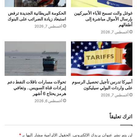
ذ
ع
ه
ا
غوغل والت تسمح للآباء الأميركيين
الحكومة البريطانية الجديدة ترفض
وبينت أنه وبينما كانت الشرطة على وشك إلقاء
أ
ن
بإرسال الأموال مباشرة إلى
استبعاد زيادة الضرائب على البنوك
ذ
ي
أطفالهم
أغسطس 7, 2026
القبض على المتهم وهو في العشرينات من عمره،
ه
م
أغسطس 7, 2026
ل
ن
ت
أ
تطورت الأحداث بالمكان ما جعل الشرطة تطلق
ن
ل
ي
ز
النار على الشاب وقد لقي حتفه.
ه
ا
ي
وأكدت الشرطة السويدية أنها عثرت على جثة
م
أميركا تدرس تأجيل تحصيل الرسوم
تحولات مسارات ناقلات النفط دعم
على واردات البولي سيليكون
إيرادات قناة السويس.. وتعافي
ر
امرأة تبلغ من العمر 55 عاما فيما نقل شخصان
هرمز يحتاج 6 أشهر
خَ
أغسطس 7, 2026
ر
أغسطس 6, 2026
آخران إلى المستشفى مصابين بجروح غير معروفة.
جَ
ت
اترك تعليقاً
و
ولفتت إلى أن الشرطة تجري تحقيقا في الحادثة
ل
م
لن يتم نشر عنوان بريدك الإلكتروني.
الحقول الإلزامية مشار إليها بـ
*