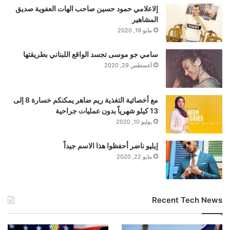
ملاحظة:
قد يتم استخدام الترجمة الآلية في بعض الأحيان لتوفير
إلاعلامي حمود حسين صاحب الهات العفوية صديق
المشاهير
هذا المحتوى.
مايو 19, 2020
سامي جو موسى تجسد الواقع اللبناني بطريقتها
أغسطس 29, 2020
مع أخصائية التغذية ريم ضاهر يمكنكم خسارة 8 إلى
13 كيلو شهرياً بدون عمليات جراحية
يوليو 10, 2020
إيليو ناضر أحفظوا هذا الاسم جيداً
مايو 22, 2020
gherlkel.com — السويد.. الشرطة تحقق في اعتداء خطير
Recent Tech News
ببلدة تضم فوج المشاة التاسع عشر