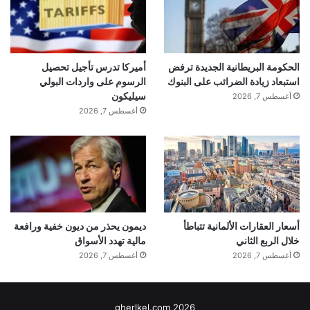
\u0628\u0633\u064a\u0637 \u0641\u064a
\u0648\u062c\u0647\u0627\u062a
الحكومة البريطانية الجديدة ترفض
أميركا تدرس تأجيل تحصيل
\u0627\u0644\u0646\u0638\u0631
استبعاد زيادة الضرائب على البنوك
الرسوم على واردات البولي
سيليكون
أغسطس 7, 2026
\u0645\u0639
أغسطس 7, 2026
\u0646\u062a\u0646\u064a\u0627\u0647\u06
48 \u0628\u0634\u0623\u0646
\u0645\u0644\u0641
أسعار العقارات الألمانية تتباطأ
ديمون يحذر من ديون خفية ورافعة
\u063a\u0632\u0629″,”keywords”:”\u0627\u
خلال الربع الثاني
مالية تهدد الأسواق
أغسطس 7, 2026
أغسطس 7, 2026
062e\u062a\u0644\u0627\u0641,\u0627\u064
4\u0646\u0638\u0631,\u0628\u0633\u064a\u0
gherlkel.com 2026