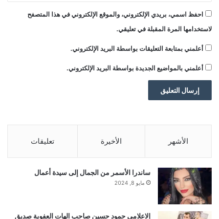
احفظ اسمي، بريدي الإلكتروني، والموقع الإلكتروني في هذا المتصفح
{“@context”:”http:\/\/schema.org”,”@type”
لاستخدامها المرة المقبلة في تعليقي.
:”Article”,”dateCreated”:”2025-12-
أعلمني بمتابعة التعليقات بواسطة البريد الإلكتروني.
30T12:27:01+02:00″,”datePublished”:”2025-
أعلمني بالمواضيع الجديدة بواسطة البريد الإلكتروني.
12-
30T12:27:01+02:00″,”dateModified”:”2025-
12-
الأشهر
الأخيرة
تعليقات
30T12:28:13+02:00″,”headline”:”\u0647\u06
ساندرا الأسمر من الجمال إلى سيدة أعمال
46\u0627\u0643
مايو 8, 2024
\u0627\u062e\u062a\u0644\u0627\u0641
إلاعلامي حمود حسين صاحب الهات العفوية صديق