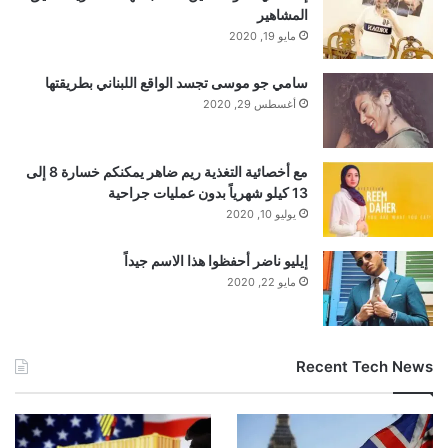
\u0628\u0633\u064a\u0637 \u0641\u064a
المشاهير
مايو 19, 2020
\u0648\u062c\u0647\u0627\u062a
سامي جو موسى تجسد الواقع اللبناني بطريقتها
\u0627\u0644\u0646\u0638\u0631
أغسطس 29, 2020
\u0645\u0639
مع أخصائية التغذية ريم ضاهر يمكنكم خسارة 8 إلى
\u0646\u062a\u0646\u064a\u0627\u0647\u06
13 كيلو شهرياً بدون عمليات جراحية
يوليو 10, 2020
48 \u0628\u0634\u0623\u0646
إيليو ناضر أحفظوا هذا الاسم جيداً
\u0645\u0644\u0641
مايو 22, 2020
\u063a\u0632\u0629″,”name”:”\u0647\u0646
Recent Tech News
\u0627\u0643
\u0627\u062e\u062a\u0644\u0627\u0641