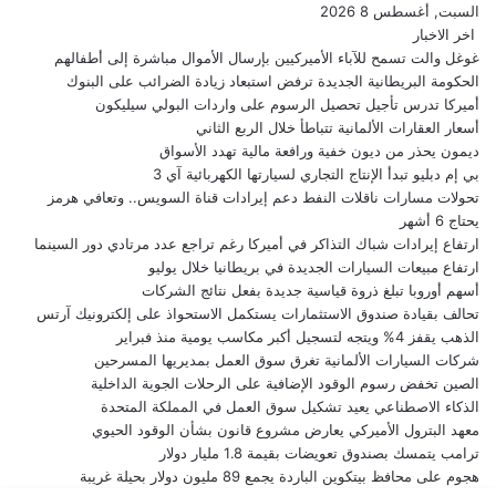
السبت, أغسطس 8 2026
اخر الاخبار
غوغل والت تسمح للآباء الأميركيين بإرسال الأموال مباشرة إلى أطفالهم
الحكومة البريطانية الجديدة ترفض استبعاد زيادة الضرائب على البنوك
أميركا تدرس تأجيل تحصيل الرسوم على واردات البولي سيليكون
أسعار العقارات الألمانية تتباطأ خلال الربع الثاني
ديمون يحذر من ديون خفية ورافعة مالية تهدد الأسواق
بي إم دبليو تبدأ الإنتاج التجاري لسيارتها الكهربائية آي 3
تحولات مسارات ناقلات النفط دعم إيرادات قناة السويس.. وتعافي هرمز
يحتاج 6 أشهر
ارتفاع إيرادات شباك التذاكر في أميركا رغم تراجع عدد مرتادي دور السينما
ارتفاع مبيعات السيارات الجديدة في بريطانيا خلال يوليو
أسهم أوروبا تبلغ ذروة قياسية جديدة بفعل نتائج الشركات
تحالف بقيادة صندوق الاستثمارات يستكمل الاستحواذ على إلكترونيك آرتس
الذهب يقفز 4% ويتجه لتسجيل أكبر مكاسب يومية منذ فبراير
شركات السيارات الألمانية تغرق سوق العمل بمديريها المسرحين
الصين تخفض رسوم الوقود الإضافية على الرحلات الجوية الداخلية
الذكاء الاصطناعي يعيد تشكيل سوق العمل في المملكة المتحدة
معهد البترول الأميركي يعارض مشروع قانون بشأن الوقود الحيوي
ترامب يتمسك بصندوق تعويضات بقيمة 1.8 مليار دولار
هجوم على محافظ بيتكوين الباردة يجمع 89 مليون دولار بحيلة غريبة