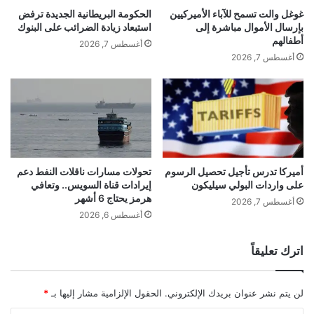
E
ج
غوغل والت تسمح للآباء الأميركيين
الحكومة البريطانية الجديدة ترفض
d
د
بإرسال الأموال مباشرة إلى
استبعاد زيادة الضرائب على البنوك
وقال :” إذا لم تنزع حماس سلاحها فإن الدول التي
g
ي
أطفالهم
أغسطس 7, 2026
e
د
أغسطس 7, 2026
ضمنتها ستقوم بالتدخل لمحو حماس”.
ي
ة
س
ي
ت
ش
وتابع :” بعض الدول وقعت على اتفاق غزة لأن
ح
ا
ق
ع
ا
أ
حماس تعهدت بنزع سلاحها وإن لم تفعل فإن هذه
ل
ن
ت
ه
أميركا تدرس تأجيل تحصيل الرسوم
تحولات مسارات ناقلات النفط دعم
الدول ستدمر حماس”
س
على واردات البولي سيليكون
إيرادات قناة السويس.. وتعافي
ا
هرمز يحتاج 6 أشهر
و
ق
أغسطس 7, 2026
ي
ا
أغسطس 6, 2026
وأكد ترامب أن إسرائيل أوفت بكامل التزاماتها
ة
د
أ
م
اترك تعليقاً
بموجب “خطة السلام” المتعلقة بقطاع غزة،
خ
ة
ي
موضحا أن
هناك
اختلاف
بسيط
في
وجهات
النظر
رً
لن يتم نشر عنوان بريدك الإلكتروني.
الحقول الإلزامية مشار إليها بـ
*
ا