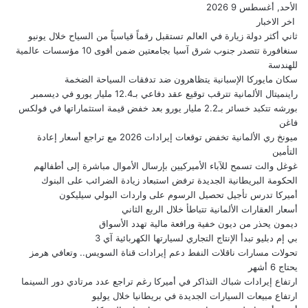
الأحد, أغسطس 9 2026
اخر الاخبار
ثاني أكثر دولة زيارة في العالم تستقبل رقماً قياسياً من السياح خلال يونيو
سنغافورة تتصدر جنوب شرق آسيا بجامعتين ضمن أقوى 10 مؤسسات عالمية
للهندسة
سكان مايوركا الإسبانية يتظاهرون ضد تدفقات السياحة الضخمة
راينميتال الألمانية تترقب توقيع عقد دفاعي بـ12.4 مليار يورو في ديسمبر
بورشه تتكبد خسائر بـ2.2 مليار يورو بعد خفض قيمة استثماراتها في فولكس
فاغن
ميونخ ري الألمانية تخفض توقعات إيرادات 2026 مع تراجع أسعار إعادة
التأمين
غوغل والت تسمح للآباء الأميركيين بإرسال الأموال مباشرة إلى أطفالهم
الحكومة البريطانية الجديدة ترفض استبعاد زيادة الضرائب على البنوك
أميركا تدرس تأجيل تحصيل الرسوم على واردات البولي سيليكون
أسعار العقارات الألمانية تتباطأ خلال الربع الثاني
ديمون يحذر من ديون خفية ورافعة مالية تهدد الأسواق
بي إم دبليو تبدأ الإنتاج التجاري لسيارتها الكهربائية آي 3
تحولات مسارات ناقلات النفط دعم إيرادات قناة السويس.. وتعافي هرمز
يحتاج 6 أشهر
ارتفاع إيرادات شباك التذاكر في أميركا رغم تراجع عدد مرتادي دور السينما
ارتفاع مبيعات السيارات الجديدة في بريطانيا خلال يوليو