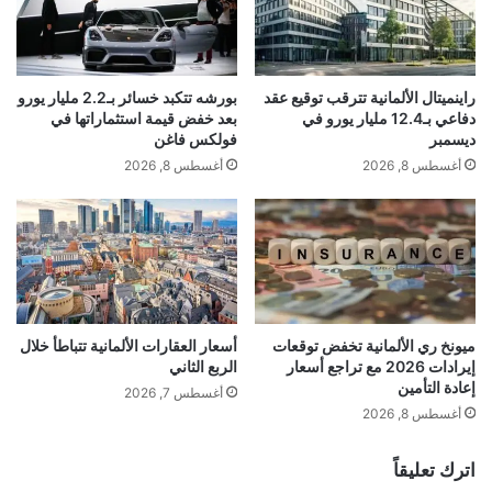
التحديث المرئي تم طرحه مسبقًا ولكن تم سحبه
ا
ي
ي
س
لسبب ما. على الرغم من أنه تحديث من جانب
ت
ب
راينميتال الألمانية تترقب توقيع عقد
بورشه تتكبد خسائر بـ2.2 مليار يورو
ع
الخادم، فقد تمكن منفذ الأخبار من رؤية التغييرات
دفاعي بـ12.4 مليار يورو في
بعد خفض قيمة استثماراتها في
د
ديسمبر
فولكس فاغن
ا
التي تعمل على الإصدار 2.25.497.5 من Google
أغسطس 8, 2026
أغسطس 8, 2026
ل
ت
يقود على نظام Android.
د
خ
ل
بقدر ما يجب أن تتوقعه، فقد تم الآن تحسين قائمة
ا
ل
الملفات ويجب أن تظهر الآن داخل حاوية. وهذا
ع
ميونخ ري الألمانية تخفض توقعات
أسعار العقارات الألمانية تتباطأ خلال
إيرادات 2026 مع تراجع أسعار
الربع الثاني
س
إعادة التأمين
أيضًا يضفي مظهرًا أكثر توازنًا، مع تغيير طفيف في
ك
أغسطس 7, 2026
ر
أغسطس 8, 2026
ي
الشكل والأبعاد بفضل زيادة الحشو على الجانبين
ل
اترك تعليقاً
ل
الأيسر والأيمن.