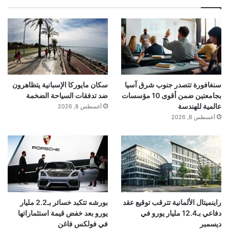
■ مصدر الخبر الأصلي
اقرأ أيضًا:
ديمون يحذر من ديون خفية ورافعة مالية تهدد
الأسواق
سنغافورة تتصدر جنوب شرق آسيا
سكان مايوركا الإسبانية يتظاهرون
بجامعتين ضمن أقوى 10 مؤسسات
ضد تدفقات السياحة الضخمة
نشر لأول مرة على:
yalebnan.org
عالمية للهندسة
أغسطس 8, 2026
تاريخ النشر:
2026-01-07 02:48:00
أغسطس 8, 2026
الكاتب:
ahmadsh
تنويه من موقعنا
تم جلب هذا المحتوى بشكل آلي من المصدر:
راينميتال الألمانية تترقب توقيع عقد
بورشه تتكبد خسائر بـ2.2 مليار
yalebnan.org
دفاعي بـ12.4 مليار يورو في
يورو بعد خفض قيمة استثماراتها
ديسمبر
في فولكس فاغن
بتاريخ:
2026-01-07 02:48:00
.