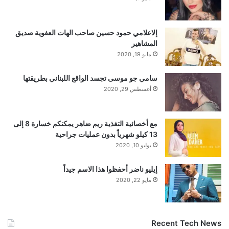
الرغم من أن التحديثات والميزات المرئية رائعة، إلا
أننا نأمل أن توفرها Google فقط مساحة تخزين
إلاعلامي حمود حسين صاحب الهات العفوية صديق
المشاهير
أكبر قليلاً للخطط الأساسية.
مايو 19, 2020
سامي جو موسى تجسد الواقع اللبناني بطريقتها
مرة أخرى، إذا كنت تستخدم Google Drive على
أغسطس 29, 2020
نظام التشغيل Android، فمن المفترض أن يكون
مع أخصائية التغذية ريم ضاهر يمكنكم خسارة 8 إلى
هذا التحديث المرئي الجديد متاحًا على جهازك.
13 كيلو شهرياً بدون عمليات جراحية
يوليو 10, 2020
فقط تأكد من تنزيل أحدث إصدار. إنه ليس بالأمر
إيليو ناضر أحفظوا هذا الاسم جيداً
المهم، لكن البعض سيقدر المظهر الجديد بالتأكيد.
مايو 22, 2020
Recent Tech News