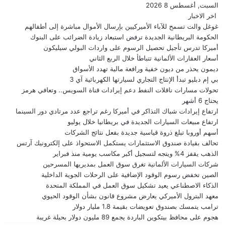
السبت, أغسطس 8 2026
اخر الاخبار
غوغل والت تسمح للآباء الأميركيين بإرسال الأموال مباشرة إلى أطفالهم
الحكومة البريطانية الجديدة ترفض استبعاد زيادة الضرائب على البنوك
أميركا تدرس تأجيل تحصيل الرسوم على واردات البولي سيليكون
أسعار العقارات الألمانية تتباطأ خلال الربع الثاني
ديمون يحذر من ديون خفية ورافعة مالية تهدد الأسواق
بي إم دبليو تبدأ الإنتاج التجاري لسيارتها الكهربائية آي 3
تحولات مسارات ناقلات النفط دعم إيرادات قناة السويس.. وتعافي هرمز
يحتاج 6 أشهر
ارتفاع إيرادات شباك التذاكر في أميركا رغم تراجع عدد مرتادي دور السينما
ارتفاع مبيعات السيارات الجديدة في بريطانيا خلال يوليو
أسهم أوروبا تبلغ ذروة قياسية جديدة بفعل نتائج الشركات
تحالف بقيادة صندوق الاستثمارات يستكمل الاستحواذ على إلكترونيك آرتس
الذهب يقفز 4% ويتجه لتسجيل أكبر مكاسب يومية منذ فبراير
شركات السيارات الألمانية تغرق سوق العمل بمديريها المسرحين
الصين تخفض رسوم الوقود الإضافية على الرحلات الجوية الداخلية
الذكاء الاصطناعي يعيد تشكيل سوق العمل في المملكة المتحدة
معهد البترول الأميركي يعارض مشروع قانون بشأن الوقود الحيوي
ترامب يتمسك بصندوق تعويضات بقيمة 1.8 مليار دولار
هجوم على محافظ بيتكوين الباردة يجمع 89 مليون دولار بحيلة غريبة