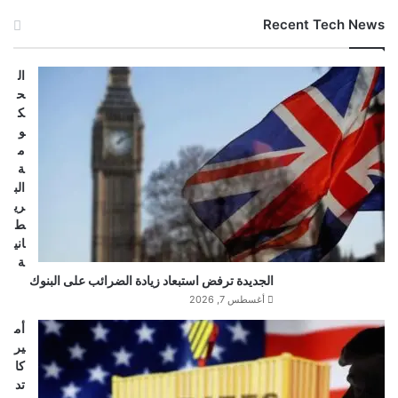
Recent Tech News
ال
ح
ك
و
م
ة
الب
ري
ط
اني
ة
الجديدة ترفض استبعاد زيادة الضرائب على البنوك
أغسطس 7, 2026
أم
ير
كا
تد