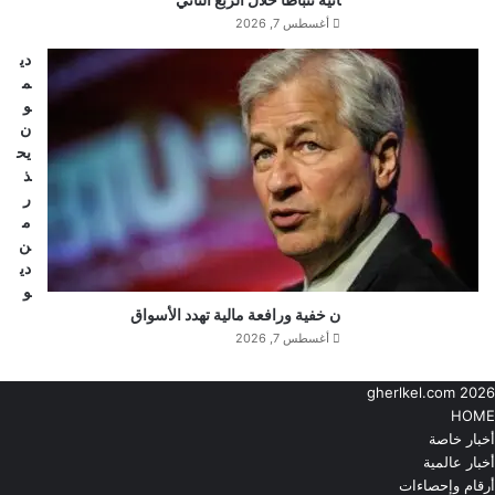
أغسطس 7, 2026
دي
م
و
ن
يح
ذ
ر
م
ن
دي
و
ن خفية ورافعة مالية تهدد الأسواق
أغسطس 7, 2026
gherlkel.com 2026
HOME
أخبار خاصة
أخبار عالمية
أرقام وإحصاءات