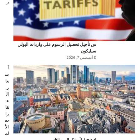
ر
س تأجيل تحصيل الرسوم على واردات البولي
سيليكون
أغسطس 7, 2026
أ
س
عا
ر
ال
ع
قا
را
ت
الأ
لم
انية تتباطأ خلال الربع الثاني