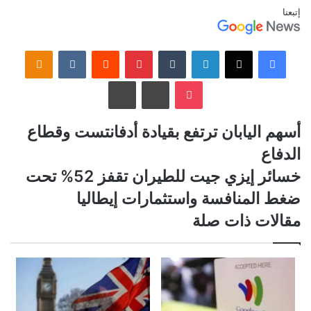
إتبعنا
فيسبوك
‫X
لينكدإن
‏Tumblr
بينتيريست
‏Reddit
‏VKontakte
Odnoklassniki
‫Pocket
مشاركة عبر البريد
طباعة
أ
أسهم اليابان ترتفع بقيادة أدفانتست وقطاع
س
الدفاع
ه
م
خ
خسائر إيزي جيت للطيران تقفز 52% تحت
ا
س
ضغط المنافسة واستثمارات إيطاليا
ل
ا
ي
ئ
مقالات ذات صلة
ا
ر
ب
إ
ا
ي
ن
ز
ت
ي
ر
ج