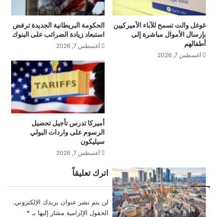
ت
ي
ف
ت
غوغل والت تسمح للآباء الأميركيين
الحكومة البريطانية الجديدة ترفض
ع
ل
بإرسال الأموال مباشرة إلى
استبعاد زيادة الضرائب على البنوك
ب
ل
أطفالهم
ق
ط
أغسطس 7, 2026
أغسطس 7, 2026
ي
ي
ا
ر
د
ا
ة
ن
أ
ت
د
ق
ف
ف
أميركا تدرس تأجيل تحصيل
ا
ز
الرسوم على واردات البولي
ن
5
سيليكون
ت
2
أغسطس 7, 2026
س
%
ت
ت
اترك تعليقاً
و
ح
ق
ت
ط
ض
لن يتم نشر عنوان بريدك الإلكتروني.
ا
غ
الحقول الإلزامية مشار إليها بـ
*