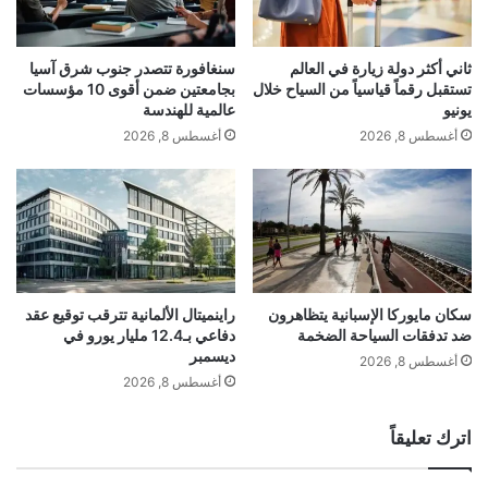
ا
ي
ب
و
ا
ض
ثاني أكثر دولة زيارة في العالم
سنغافورة تتصدر جنوب شرق آسيا
ن
ح
تستقبل رقماً قياسياً من السياح خلال
بجامعتين ضمن أقوى 10 مؤسسات
ي
م
يونيو
عالمية للهندسة
ة
ت
أغسطس 8, 2026
أغسطس 8, 2026
ل
ى
ق
ي
م
ك
م
و
غ
ن
ي
ش
ر
دّ
م
ا
سكان مايوركا الإسبانية يتظاهرون
راينميتال الألمانية تترقب توقيع عقد
gherlkel.com — مازدا موتور تسجل خسائر في أول 9 أشهر
س
ضد تدفقات السياحة الضخمة
دفاعي بـ12.4 مليار يورو في
ل
من العام المالي
ديسمبر
ب
ج
أغسطس 8, 2026
و
ف
أغسطس 8, 2026
ق
و
الوسوم
ة
ن
اترك تعليقاً
أول
تسجل
خسائر
مازدا
موتور
إ
ج