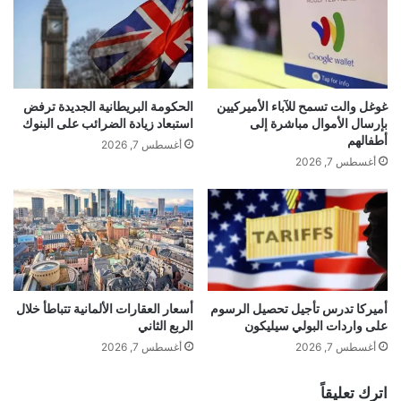
ع
ة
د
ا
ت
ل
ق
ع
gherlkel.com — أعطال تضرب وحدة الحوسبة السحابية لدى
ر
ل
“أمازون” بسبب أدوات الذكاء الاصطناعي
ي
ي
غوغل والت تسمح للآباء الأميركيين
الحكومة البريطانية الجديدة ترفض
ر
ا
بإرسال الأموال مباشرة إلى
استبعاد زيادة الضرائب على البنوك
ض
:
أطفالهم
أغسطس 7, 2026
ع
ر
أغسطس 7, 2026
ي
س
ف
و
ع
م
ن
ج
ا
م
ل
ر
ن
ك
ا
ي
أميركا تدرس تأجيل تحصيل الرسوم
أسعار العقارات الألمانية تتباطأ خلال
ت
على واردات البولي سيليكون
الربع الثاني
ة
ج
أ
أغسطس 7, 2026
أغسطس 7, 2026
ا
ع
ل
ل
اترك تعليقاً
م
ى