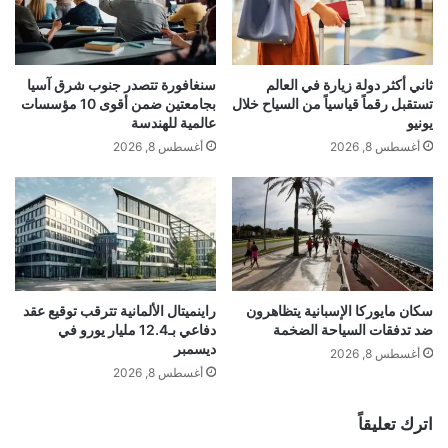
قوات، قائلاً: “لن أضع قوات في أي مكان”، قبل
ف
ق
ل
أ
أن يضيف: “ولو كنت سأفعل، فلن أخبركم
ا
ض
ل
ر
بذلك”.
ثاني أكثر دولة زيارة في العالم
سنغافورة تتصدر جنوب شرق آسيا
إ
ا
تستقبل رقماً قياسياً من السياح خلال
بجامعتين ضمن أقوى 10 مؤسسات
ف
ر
يونيو
عالمية للهندسة
ط
اً
أغسطس 8, 2026
أغسطس 8, 2026
اقرأ أيضًا:
أميركا تدرس تأجيل تحصيل
ا
ب
ر
م
الرسوم على واردات البولي سيليكون
ا
ج
ل
مّ
س
ع
ن
ق
و
ص
ي
ر
سكان مايوركا الإسبانية يتظاهرون
راينميتال الألمانية تترقب توقيع عقد
من جهتها، أكدت المتحدثة باسم البيت الأبيض
ف
ضد تدفقات السياحة الضخمة
دفاعي بـ12.4 مليار يورو في
س
ديسمبر
ي
ع
أغسطس 8, 2026
كارولين ليفيت أن إعداد مثل هذه الخطط هو
T
د
أغسطس 8, 2026
h
آ
جزء من مهام البنتاغون لتوفير “أقصى قدر من
e
ب
اترك تعليقاً
R
ا
الخيارات” للرئيس، مشددة على أن ذلك لا