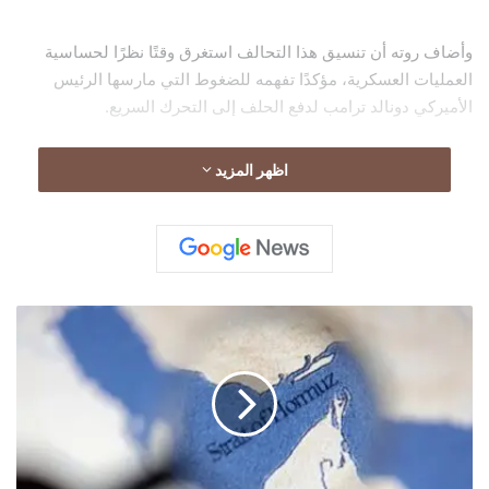
وأضاف روته أن تنسيق هذا التحالف استغرق وقتًا نظرًا لحساسية
العمليات العسكرية، مؤكدًا تفهمه للضغوط التي مارسها الرئيس
الأميركي دونالد ترامب لدفع الحلف إلى التحرك السريع.
اظهر المزيد
ويأتي هذا التحرك في وقت شهد فيه المضيق الحيوي شبه توقف
لحركة السفن، نتيجة المخاوف من استهدافها، ما زاد الضغوط على
أسعار النفط وأثار مخاوف بشأن استقرار الاقتصاد العالمي.
ماذا
تفعل
الصين
لمواجهة
أزمة
النفط
بعد
اضطرابات