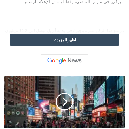
أميركي) في مارس الماضي، وفقاً لوسائل الإعلام الرسمية.
وارتفع هذا الرقم لفترة وجيزة في بداية أبريل ليصل إلى 1.22 تريليون
يوان مع ما يقرب من 42 ألف معاملة في يوم واحد، قبل أن يتراجع
اظهر المزيد
حجم المعاملات.
الاقتصاد
الأميركي
تحت
الضغط..
الحرب
والتضخم
يربكان
الأسواق