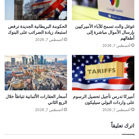
عوائد قوية”.
ا
م
ئ
ف
د
ت
ة
و
غوغل والت تسمح للآباء الأميركيين
الحكومة البريطانية الجديدة ترفض
و
ح
بإرسال الأموال مباشرة إلى
استبعاد زيادة الضرائب على البنوك
ت
اً
أطفالهم
أغسطس 7, 2026
ر
ل
أغسطس 7, 2026
ق
ل
ب
ج
م
م
ح
ي
ا
ع
د
و
ث
ل
ا
ن
أميركا تدرس تأجيل تحصيل الرسوم
أسعار العقارات الألمانية تتباطأ خلال
ت
على واردات البولي سيليكون
الربع الثاني
ي
gherlkel.com — المؤشر نيكاي يسجل ذروة جديدة بفضل
أ
خ
أغسطس 7, 2026
أغسطس 7, 2026
شركات الرقائق الإلكترونية
م
ض
ي
ع
اترك تعليقاً
ر
ل
الوسوم
ك
س
المؤشر
جديدة
ذروة
نيكاي
يُسجل