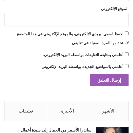
​Key benefits that set KRATOS apart
الموقع الإلكتروني
include:
​Sustained Energy Support: A precise
احفظ اسمي، بريدي الإلكتروني، والموقع الإلكتروني في هذا المتصفح
لاستخدامها المرة المقبلة في تعليقي.
blend of natural stimulants provides
أعلمني بمتابعة التعليقات بواسطة البريد الإلكتروني.
long-lasting stamina without the
أعلمني بالمواضيع الجديدة بواسطة البريد الإلكتروني.
cardiovascular spikes associated with
synthetic caffeine.
​Enhanced Mental Clarity: Infused with
carefully selected functional
الأشهر
الأخيرة
تعليقات
components and nootropics, it sharpens
ساندرا الأسمر من الجمال إلى سيدة أعمال