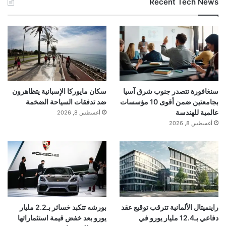
Recent Tech News
during intense tasks.
​Premium Refreshing Taste: Crafted by
expert flavorists, the beverage offers a
crisp, refreshing taste profile designed
سنغافورة تتصدر جنوب شرق آسيا
سكان مايوركا الإسبانية يتظاهرون
to please sophisticated palates.
بجامعتين ضمن أقوى 10 مؤسسات
ضد تدفقات السياحة الضخمة
عالمية للهندسة
أغسطس 8, 2026
أغسطس 8, 2026
​A Versatile Solution for the Modern
Achiever: Whether consumed as a pre-
workout catalyst, a mid-day productivity
booster during a grueling workday, or a
travel companion to combat jetlag,
راينميتال الألمانية تترقب توقيع عقد
بورشه تتكبد خسائر بـ2.2 مليار
دفاعي بـ12.4 مليار يورو في
يورو بعد خفض قيمة استثماراتها