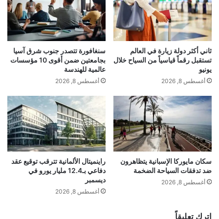
ل
ق
ي
​Built around a smarter, scientifically
و
7
ة
backed approach to vitality, KRATOS
أ
م
ط
ع
ثاني أكثر دولة زيارة في العالم
سنغافورة تتصدر جنوب شرق آسيا
replaces synthetic stimulants with high-
ن
ا
تستقبل رقماً قياسياً من السياح خلال
بجامعتين ضمن أقوى 10 مؤسسات
ا
ت
يونيو
عالمية للهندسة
quality, plant-based alternatives. By
ن
ف
أغسطس 8, 2026
أغسطس 8, 2026
غ
ا
utilizing natural guarana extract, the
ذ
ق
ا
و
formula ensures that caffeine is
ئ
ق
ي
ف
absorbed gradually by the body. This
ة
إ
ك
slow-release mechanism
delivers
a
ط
م
ل
سكان مايوركا الإسبانية يتظاهرون
راينميتال الألمانية تترقب توقيع عقد
clean, smooth, and sustained wave of
ر
ضد تدفقات السياحة الضخمة
دفاعي بـ12.4 مليار يورو في
ا
ديسمبر
ح
ق
أغسطس 8, 2026
energy that fuels both the body and
ل
ا
أغسطس 8, 2026
ة
ل
mind for hours, completely eliminating
أ
ن
اترك تعليقاً