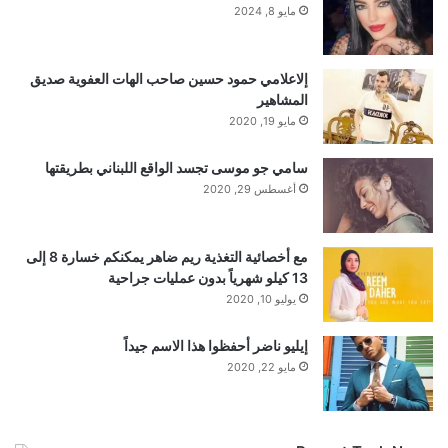
focus, boosts memory retention, and
مايو 8, 2024
improves overall cognitive performance.
إلاعلامي حمود حسين صاحب الهات العفوية صديق
​Zero-Sugar Formulations: KRATOS
المشاهير
مايو 19, 2020
offers modern, guilt-free options that
سامي جو موسى تجسد الواقع اللبناني بطريقتها
cater to low-calorie, ketogenic, and
أغسطس 29, 2020
fitness-focused diets without
sacrificing flavor.
مع أخصائية التغذية ريم ضاهر يمكنكم خسارة 8 إلى
13 كيلو شهرياً بدون عمليات جراحية
يوليو 10, 2020
​Essential Hydration and Micronutrients:
إيليو ناضر أحفظوا هذا الاسم جيداً
Packed with vital B-vitamins and
مايو 22, 2020
electrolytes, it supports metabolic
health and keeps the body hydrated