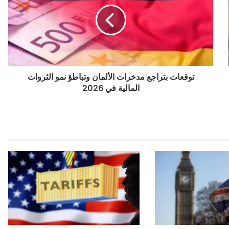
ق
ع
ا
ت
ب
ت
ر
ا
توقعات بتراجع مدخرات الألمان وتباطؤ نمو الثروات
ج
المالية في 2026
ع
م
د
خ
ر
ا
ت
ا
ل
أ
ل
م
ا