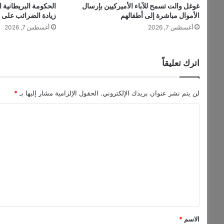
غوغل والت تسمح للآباء الأميركيين بإرسال
الحكومة البريطانية 
ف
الأموال مباشرة إلى أطفالهم
زيادة الضرائب على ا
ا
أغسطس 7, 2026
أغسطس 7, 2026
ق
و
ق
ف
اترك تعليقاً
إ
ط
ل
لن يتم نشر عنوان بريدك الإلكتروني.
الحقول الإلزامية مشار إليها بـ
*
ا
ا
ق
ا
ل
ل
ت
ن
ا
ع
ر
ل
ب
ي
ي
ن
ق
ل
*
ب
الاسم
*