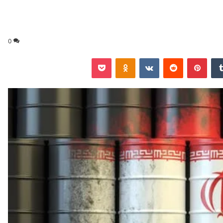
0
‏Tumblr
بينتيريست
‏Reddit
‏VKontakte
Odnoklassniki
‫Pocket