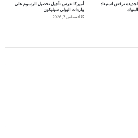
الجديدة ترفض استبعاد
أميركا تدرس تأجيل تحصيل الرسوم على
ن
لبنوك
واردات البولي سيليكون
و
أغسطس 7, 2026
ت
ب
ا
ط
ؤ
ن
م
و
ا
ل
ث
ر
و
ا
ت
ا
ل
م
ا