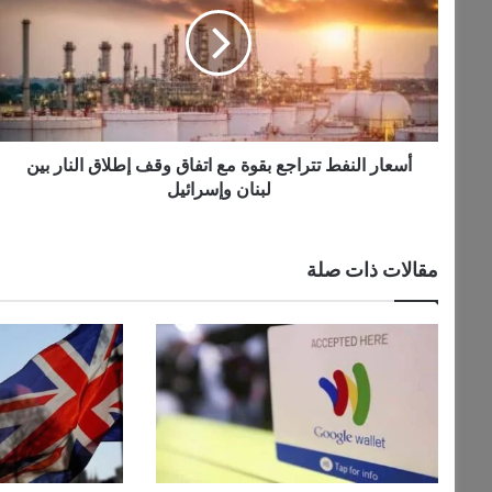
ع
ا
ر
ا
ل
ن
ف
ط
أسعار النفط تتراجع بقوة مع اتفاق وقف إطلاق النار بين
ت
لبنان وإسرائيل
ت
ر
ا
مقالات ذات صلة
ج
ع
ب
ق
و
ة
م
ع
ا
ت