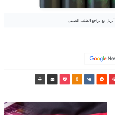
بينتيريست
‏Reddit
‏VKontakte
Odnoklassniki
‫Pocket
مشاركة عبر البريد
طباعة
ت
و