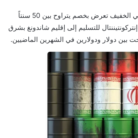
وذكر ثلاثة تجار أن شحنات النفط الخام الإيراني الخفيف تعرض بخصم يتراوح بين 50 سنتاً
نتركونتيننتال للتسليم إلى إقليم شاندونغ بشرق
ت بين دولار ودولارين في الشهرين الماضيين.