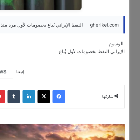
gherlkel.com — النفط الإيراني يُباع بخصومات لأول مرة منذ أبريل مع تراجع الطلب الصيني
الوسوم
الإيراني
النفط
بخصومات
لأول
يُباع
إتبعنا
فيسبوك
‫X
لينكدإن
‏Tumblr
شاركها
أ
س