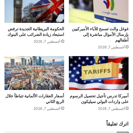
ا
ل
ع
ر
ي
ق
"
ا
ن
ئ
غوغل والت تسمح للآباء الأميركيين
الحكومة البريطانية الجديدة ترفض
ا
ق
بإرسال الأموال مباشرة إلى
استبعاد زيادة الضرائب على البنوك
د
ل
أطفالهم
أغسطس 7, 2026
ر
ن
أغسطس 7, 2026
"
ت
ف
ل
ي
ب
ا
ي
ل
ا
ش
ل
ر
ط
gherlkel.com — شركتا “مارفيل” و”فليكس” تنضمان إلى
ك
ل
أميركا تدرس تأجيل تحصيل الرسوم
أسعار العقارات الألمانية تتباطأ خلال
مؤشر الأسهم S&P 500
ا
على واردات البولي سيليكون
الربع الثاني
ب
ت
ا
أغسطس 7, 2026
أغسطس 7, 2026
ا
ل
ل
م
اترك تعليقاً
أ
ت
ل
ز