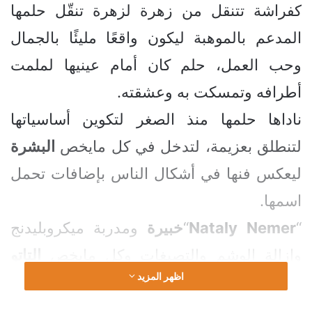
كفراشة تتنقل من زهرة لزهرة تنقّل حلمها
المدعم بالموهبة ليكون واقعًا مليئًا بالجمال
وحب العمل، حلم كان أمام عينيها لملمت
أطرافه وتمسكت به وعشقته.
ناداها حلمها منذ الصغر لتكوين أساسياتها
لتنطلق بعزيمة، لتدخل في كل مايخص
البشرة
ليعكس فنها في أشكال الناس بإضافات تحمل
اسمها.
“
Nemer
Nataly
“
خبيرة
ومدربة ميكروبليدنج
وإزالة الوشم والتصبغات وكل مايخص
التاتو
اظهر المزيد
الطبي وعلاجات البشرة وترميمها بعد عمليات
التجميل، كما أنها تتمتع بخبرة20عام وتُعتبر