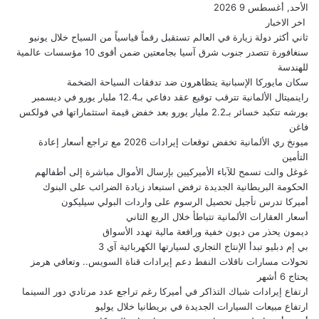
الأحد, أغسطس 9 2026
اخر الاخبار
ثاني أكثر دولة زيارة في العالم تستقبل رقماً قياسياً من السياح خلال يونيو
سنغافورة تتصدر جنوب شرق آسيا بجامعتين ضمن أقوى 10 مؤسسات عالمية
للهندسة
سكان مايوركا الإسبانية يتظاهرون ضد تدفقات السياحة الضخمة
راينميتال الألمانية تترقب توقيع عقد دفاعي بـ12.4 مليار يورو في ديسمبر
بورشه تتكبد خسائر بـ2.2 مليار يورو بعد خفض قيمة استثماراتها في فولكس
فاغن
ميونخ ري الألمانية تخفض توقعات إيرادات 2026 مع تراجع أسعار إعادة
التأمين
غوغل والت تسمح للآباء الأميركيين بإرسال الأموال مباشرة إلى أطفالهم
الحكومة البريطانية الجديدة ترفض استبعاد زيادة الضرائب على البنوك
أميركا تدرس تأجيل تحصيل الرسوم على واردات البولي سيليكون
أسعار العقارات الألمانية تتباطأ خلال الربع الثاني
ديمون يحذر من ديون خفية ورافعة مالية تهدد الأسواق
بي إم دبليو تبدأ الإنتاج التجاري لسيارتها الكهربائية آي 3
تحولات مسارات ناقلات النفط دعم إيرادات قناة السويس.. وتعافي هرمز
يحتاج 6 أشهر
ارتفاع إيرادات شباك التذاكر في أميركا رغم تراجع عدد مرتادي دور السينما
ارتفاع مبيعات السيارات الجديدة في بريطانيا خلال يوليو