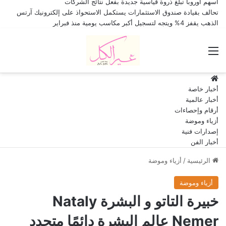
أسهم أوروبا تبلغ ذروة قياسية جديدة بفعل نتائج الشركات
تحالف بقيادة صندوق الاستثمارات يستكمل الاستحواذ على إلكترونيك آرتس
الذهب يقفز 4% ويتجه لتسجيل أكبر مكاسب يومية منذ فبراير
القائمة
HOME
أخبار خاصة
أخبار عالمية
أرقام وإحصاءات
أزياء وموضة
إصدارات فنية
أخبار الفن
الرئيسية
/
أزياء وموضة
أزياء وموضة
خبيرة التاتو و البشرة Nataly
Nemer عالم البشرة دائمًا متجدد