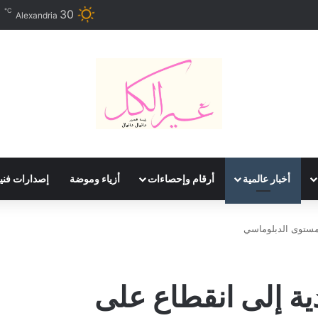
℃
30
Alexandria
أخبار عالمية
أرقام وإحصاءات
أزياء وموضة
إصدارات فني
لمستوى الدبلوماسي
دية إلى انقطاع على