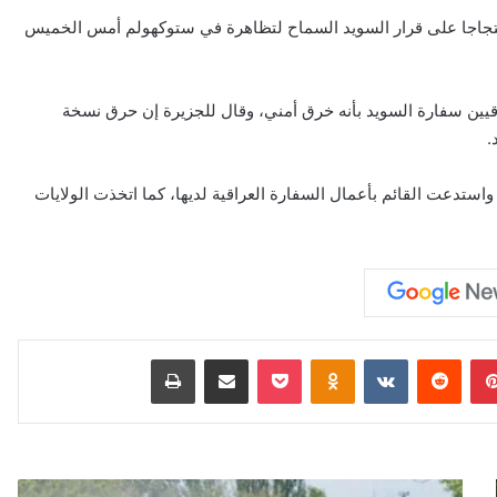
احتجاجا على قرار السويد السماح لتظاهرة في ستوكهولم أمس الخميس
يين سفارة السويد بأنه خرق أمني، وقال للجزيرة إن حرق نسخة
.
استدعت القائم بأعمال السفارة العراقية لديها، كما اتخذت الولايات
بينتيريست
Odnoklassniki
‫Pocket
مشاركة عبر البريد
طباعة
روسيا