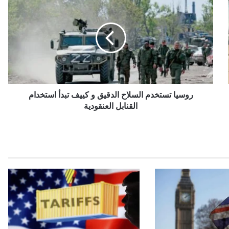
تستخدم
السلاح
الدقيق
و
كييف
تبدأ
استخدام
القنابل
العنقودية
روسيا تستخدم السلاح الدقيق و كييف تبدأ استخدام
القنابل العنقودية