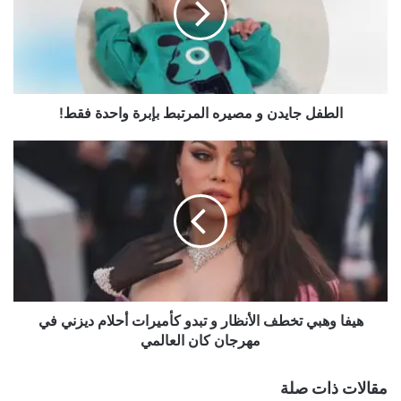
المرتبط
بإبرة
واحدة
فقط!
gherlkel.com — قمر حبيبي .. جديد نجمة ستار أكاديمي ميرا
الطفل جايدن و مصيره المرتبط بإبرة واحدة فقط!
ميخائيل
‎هيفا
وهبي
تخطف
الأنظار
و
تبدو
كأميرات
أحلام
ديزني
في
‎هيفا وهبي تخطف الأنظار و تبدو كأميرات أحلام ديزني في
مهرجان
مهرجان كان العالمي
كان
العالمي
مقالات ذات صلة