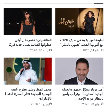
لطيفة تعود بقوة في صيف 2026
الفنانة بيان تكشف عن أولى
مع ألبومها الجديد “شبهي بالملي”
خطواتها الغنائية بعمل جديد قريبًا
يوليو 31, 2026
يوليو 30, 2026
أمير يزبك يشوّق جمهوره لعمله
محمد المطروشي يطرح أغنيته
الجديد “مغترب”.. وترقّب واسع
الوطنية الجديدة «دار الفخر» احتفاءً
بانتظار موعد الإصدار
بالإمارات
يوليو 23, 2026
يوليو 16, 2026