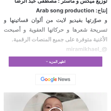
‎و صوّرتها بفيديو لايت من ألوان فساتينها و
تسريحة شعرها و حركاتها العفوية و أصبحت
الأغنية متوفرة على جميع المنصات الرقمية.
@_miramikhael
اظهر المزيد
الطفل
جايدن
و
مصيره