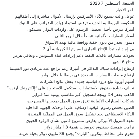
الجمعة, أغسطس 7 2026
اخر الاخبار
غوغل والت تسمح للآباء الأميركيين بإرسال الأموال مباشرة إلى أطفالهم
الحكومة البريطانية الجديدة ترفض استبعاد زيادة الضرائب على البنوك
أميركا تدرس تأجيل تحصيل الرسوم على واردات البولي سيليكون
أسعار العقارات الألمانية تتباطأ خلال الربع الثاني
ديمون يحذر من ديون خفية ورافعة مالية تهدد الأسواق
بي إم دبليو تبدأ الإنتاج التجاري لسيارتها الكهربائية آي 3
تحولات مسارات ناقلات النفط دعم إيرادات قناة السويس.. وتعافي هرمز
يحتاج 6 أشهر
ارتفاع إيرادات شباك التذاكر في أميركا رغم تراجع عدد مرتادي دور السينما
ارتفاع مبيعات السيارات الجديدة في بريطانيا خلال يوليو
أسهم أوروبا تبلغ ذروة قياسية جديدة بفعل نتائج الشركات
تحالف بقيادة صندوق الاستثمارات يستكمل الاستحواذ على “إلكترونيك آرتس”
الذهب يقفز 4% ويتجه لتسجيل أكبر مكاسب يومية منذ فبراير
شركات السيارات الألمانية تغرق سوق العمل بمديريها المسرحين
الصين تخفض رسوم الوقود الإضافية على الرحلات الجوية الداخلية
الذكاء الاصطناعي يعيد تشكيل سوق العمل في المملكة المتحدة
معهد البترول الأميركي يعارض مشروع قانون بشأن الوقود الحيوي
ترامب يتمسك بصندوق تعويضات بقيمة 1.8 مليار دولار
هجوم على محافظ بيتكوين “الباردة” يجمع 89 مليون دولار بحيلة غريبة