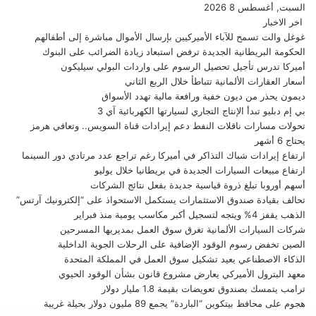
السبت, أغسطس 8 2026
اخر الاخبار
غوغل والت تسمح للآباء الأميركيين بإرسال الأموال مباشرة إلى أطفالهم
الحكومة البريطانية الجديدة ترفض استبعاد زيادة الضرائب على البنوك
أميركا تدرس تأجيل تحصيل الرسوم على واردات البولي سيليكون
أسعار العقارات الألمانية تتباطأ خلال الربع الثاني
ديمون يحذر من ديون خفية ورافعة مالية تهدد الأسواق
بي إم دبليو تبدأ الإنتاج التجاري لسيارتها الكهربائية آي 3
تحولات مسارات ناقلات النفط دعم إيرادات قناة السويس.. وتعافي هرمز
يحتاج 6 أشهر
ارتفاع إيرادات شباك التذاكر في أميركا رغم تراجع عدد مرتادي دور السينما
ارتفاع مبيعات السيارات الجديدة في بريطانيا خلال يوليو
أسهم أوروبا تبلغ ذروة قياسية جديدة بفعل نتائج الشركات
تحالف بقيادة صندوق الاستثمارات يستكمل الاستحواذ على “إلكترونيك آرتس”
الذهب يقفز 4% ويتجه لتسجيل أكبر مكاسب يومية منذ فبراير
شركات السيارات الألمانية تغرق سوق العمل بمديريها المسرحين
الصين تخفض رسوم الوقود الإضافية على الرحلات الجوية الداخلية
الذكاء الاصطناعي يعيد تشكيل سوق العمل في المملكة المتحدة
معهد البترول الأميركي يعارض مشروع قانون بشأن الوقود الحيوي
ترامب يتمسك بصندوق تعويضات بقيمة 1.8 مليار دولار
هجوم على محافظ بيتكوين “الباردة” يجمع 89 مليون دولار بحيلة غريبة