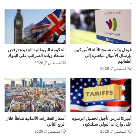
ي
ة
م
ن
و
gherlkel.com — تراجع تعافي الاقتصاد الألماني لأول مرة منذ
إ
ستة أشهر
ل
ى
غوغل والت تسمح للآباء الأميركيين
الحكومة البريطانية الجديدة ترفض
م
بإرسال الأموال مباشرة إلى
استبعاد زيادة الضرائب على البنوك
ط
أطفالهم
أغسطس 7, 2026
ا
أغسطس 7, 2026
ر
ت
ا
ي
و
ا
ن
ا
أميركا تدرس تأجيل تحصيل الرسوم
أسعار العقارات الألمانية تتباطأ خلال
على واردات البولي سيليكون
الربع الثاني
ل
ر
أغسطس 7, 2026
أغسطس 7, 2026