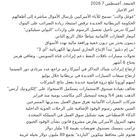
الجمعة, أغسطس 7 2026
اخر الاخبار
“غوغل والت” تسمح للآباء الأميركيين بإرسال الأموال مباشرة إلى أطفالهم
الحكومة البريطانية الجديدة ترفض استبعاد زيادة الضرائب على البنوك
أميركا تدرس تأجيل تحصيل الرسوم على واردات “البولي سيليكون”
أسعار العقارات الألمانية تتباطأ خلال الربع الثاني
ديمون يحذر من ديون خفية ورافعة مالية تهدد الأسواق
“بي إم دبليو” تبدأ الإنتاج التجاري لسيارتها الكهربائية “آي 3”
تحولات مسارات ناقلات النفط دعم إيرادات قناة السويس.. وتعافي هرمز
يحتاج 6 أشهر
ارتفاع إيرادات شباك التذاكر في أميركا رغم تراجع عدد مرتادي دور السينما
ارتفاع مبيعات السيارات الجديدة في بريطانيا خلال يوليو
أسهم أوروبا تبلغ ذروة قياسية جديدة بفعل نتائج الشركات
تحالف بقيادة صندوق الاستثمارات يستكمل الاستحواذ على “إلكترونيك آرتس”
الذهب يقفز 4% ويتجه لتسجيل أكبر مكاسب يومية منذ فبراير
شركات السيارات الألمانية تغرق سوق العمل بمديريها المسرحين
الصين تخفض رسوم الوقود الإضافية على الرحلات الجوية الداخلية
الذكاء الاصطناعي يعيد تشكيل سوق العمل في المملكة المتحدة
معهد البترول الأميركي يعارض مشروع قانون بشأن الوقود الحيوي
ترامب يتمسك بصندوق تعويضات بقيمة 1.8 مليار دولار
هجوم على محافظ بيتكوين “الباردة” يجمع 89 مليون دولار بحيلة غريبة