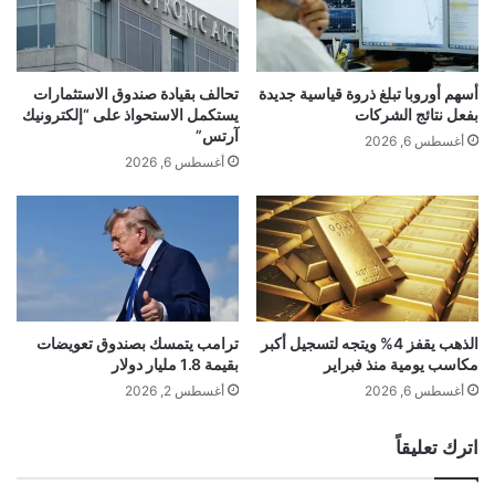
بالضرورة عن رأي موقع “yalebnan.org”،
والمسؤولية الكاملة تقع على عاتق المصدر
الأصلي.
أسهم أوروبا تبلغ ذروة قياسية جديدة
تحالف بقيادة صندوق الاستثمارات
بفعل نتائج الشركات
يستكمل الاستحواذ على “إلكترونيك
آرتس”
أغسطس 6, 2026
ملاحظة:
قد يتم استخدام الترجمة الآلية في بعض
أغسطس 6, 2026
الأحيان لتوفير هذا المحتوى.
شارك هذا الموضوع:
الذهب يقفز 4% ويتجه لتسجيل أكبر
ترامب يتمسك بصندوق تعويضات
مكاسب يومية منذ فبراير
بقيمة 1.8 مليار دولار
أغسطس 6, 2026
أغسطس 2, 2026
■ مصدر الخبر الأصلي
اترك تعليقاً
نشر لأول مرة على:
yalebnan.org