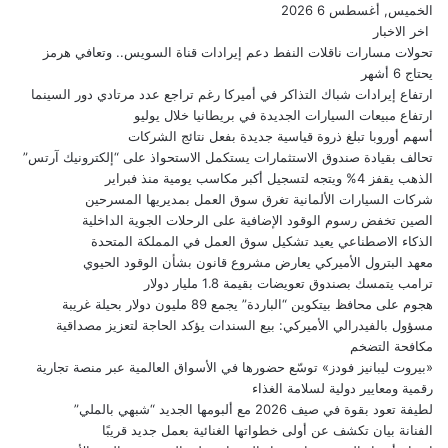
الخميس, أغسطس 6 2026
اخر الاخبار
تحولات مسارات ناقلات النفط دعم إيرادات قناة السويس.. وتعافي هرمز
يحتاج 6 أشهر
ارتفاع إيرادات شباك التذاكر في أميركا رغم تراجع عدد مرتادي دور السينما
ارتفاع مبيعات السيارات الجديدة في بريطانيا خلال يوليو
أسهم أوروبا تبلغ ذروة قياسية جديدة بفعل نتائج الشركات
تحالف بقيادة صندوق الاستثمارات يستكمل الاستحواذ على “إلكترونيك آرتس”
الذهب يقفز 4% ويتجه لتسجيل أكبر مكاسب يومية منذ فبراير
شركات السيارات الألمانية تغرق سوق العمل بمديريها المسرحين
الصين تخفض رسوم الوقود الإضافية على الرحلات الجوية الداخلية
الذكاء الاصطناعي يعيد تشكيل سوق العمل في المملكة المتحدة
معهد البترول الأميركي يعارض مشروع قانون بشأن الوقود الحيوي
ترامب يتمسك بصندوق تعويضات بقيمة 1.8 مليار دولار
هجوم على محافظ بيتكوين “الباردة” يجمع 89 مليون دولار بحيلة غريبة
مسؤول بالفيدرالي الأميركي: بيع السندات يؤكد الحاجة لتعزيز مصداقية
مكافحة التضخم
«بيروت ليبانيز فودز» توسّع حضورها في الأسواق العالمية عبر منصة تجارية
رقمية ومعايير دولية لسلامة الغذاء
لطيفة تعود بقوة في صيف 2026 مع ألبومها الجديد “شبهي بالملي”
الفنانة بيان تكشف عن أولى خطواتها الغنائية بعمل جديد قريبًا