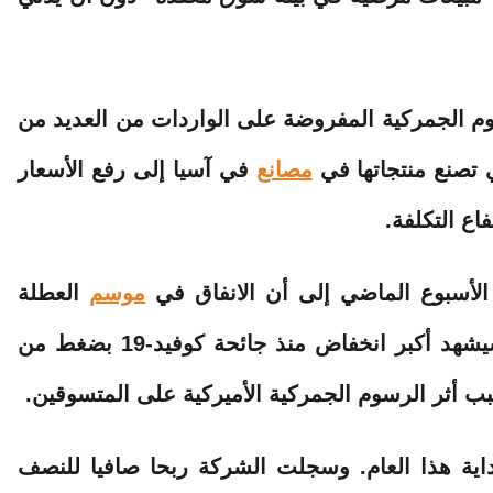
م الجمركية المفروضة على الواردات من العديد من
 تصنع منتجاتها في
مصانع
في آسيا إلى رفع الأسعار
ع التكلفة.
لأسبوع الماضي إلى أن الانفاق في
موسم
العطلة
الصيفية من المستهلكين في الولايات المتحدة سيشهد أكبر انخفاض منذ جائحة كوفيد-19 بضغط من
ب أثر الرسوم الجمركية الأميركية على المتسوقين.
“إنديتكس” بنسبة 14% منذ بداية هذا العام. وسجلت الشركة ربحا صافيا للنصف