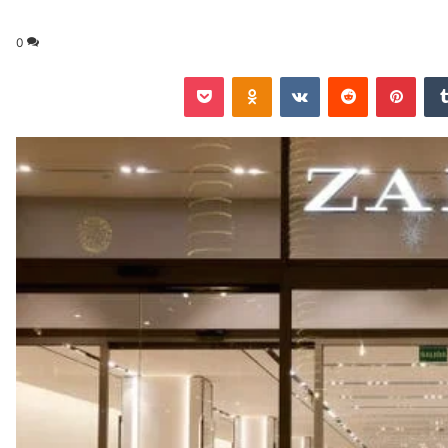
0
‏Tumblr
بينتيريست
‏Reddit
‏VKontakte
Odnoklassniki
‫Pocket