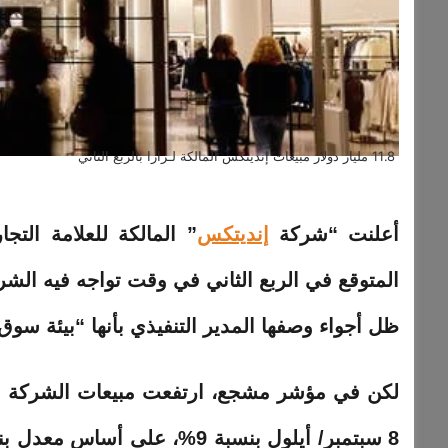
11.8 مليار دولار مبيعات إنديتكس المالكة لـزارا بالربع الثاني
أعلنت “شركة
إنديتكس
”
المالكة
للعلامة التجار
المتوقع في الربع الثاني في وقت تواجه فيه ال
ظل أجواء وصفها المدير التنفيذي بأنها “بيئة سوق
لكن في مؤشر مشجع، ارتفعت مبيعات الشركة 
8 سبتمبر/ أيلول بنسبة 9%، على