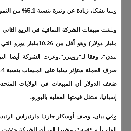
وبما يشكل زيادة عن وتيرة بنسبة 5.1% من النمو في النصف الأول.
وبلغت مبيعات الشركة الصافية في الربع الثاني المنتهي في 31 يو
مليار
دولار
) وهو أقل من 10.26م
لندن”، وفقا لـ”رويترز”.وعزت الشركة أيضا ال
ضعف الدولار أن المبيعات في الولايات المتحد
إسبانيا، ستقل قيمتها الفعلية باليورو.
وفي بيان، وصف أوسكار جارثيا مارثيراس الرئيس
العام بأنه “قوي”، مشيرا إلى أن الشركة حققت