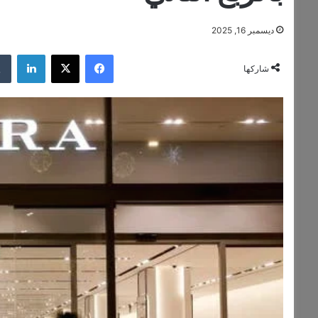
ديسمبر 16, 2025
فيسبوك
‫X
لينكدإن
شاركها