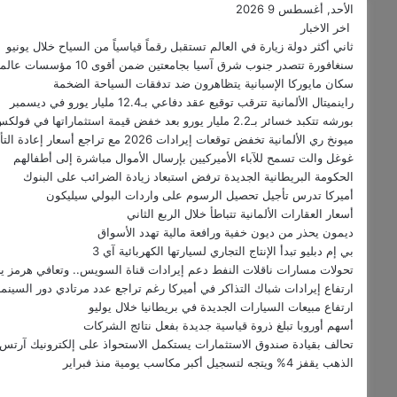
الأحد, أغسطس 9 2026
اخر الاخبار
ثاني أكثر دولة زيارة في العالم تستقبل رقماً قياسياً من السياح خلال يونيو
سنغافورة تتصدر جنوب شرق آسيا بجامعتين ضمن أقوى 10 مؤسسات عالمية للهندسة
سكان مايوركا الإسبانية يتظاهرون ضد تدفقات السياحة الضخمة
راينميتال الألمانية تترقب توقيع عقد دفاعي بـ12.4 مليار يورو في ديسمبر
بورشه تتكبد خسائر بـ2.2 مليار يورو بعد خفض قيمة استثماراتها في فولكس فاغن
ميونخ ري الألمانية تخفض توقعات إيرادات 2026 مع تراجع أسعار إعادة التأمين
غوغل والت تسمح للآباء الأميركيين بإرسال الأموال مباشرة إلى أطفالهم
الحكومة البريطانية الجديدة ترفض استبعاد زيادة الضرائب على البنوك
أميركا تدرس تأجيل تحصيل الرسوم على واردات البولي سيليكون
أسعار العقارات الألمانية تتباطأ خلال الربع الثاني
ديمون يحذر من ديون خفية ورافعة مالية تهدد الأسواق
بي إم دبليو تبدأ الإنتاج التجاري لسيارتها الكهربائية آي 3
تحولات مسارات ناقلات النفط دعم إيرادات قناة السويس.. وتعافي هرمز يحتاج 6 
ارتفاع إيرادات شباك التذاكر في أميركا رغم تراجع عدد مرتادي دور السينما
ارتفاع مبيعات السيارات الجديدة في بريطانيا خلال يوليو
أسهم أوروبا تبلغ ذروة قياسية جديدة بفعل نتائج الشركات
تحالف بقيادة صندوق الاستثمارات يستكمل الاستحواذ على إلكترونيك آرتس
الذهب يقفز 4% ويتجه لتسجيل أكبر مكاسب يومية منذ فبراير