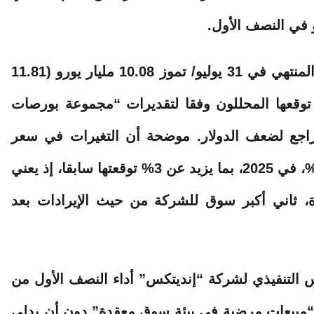
ليو/ تموز 10.08
مليار
يورو (11.81
ليار يورو التي توقعها المحللون وفقا لتقديرات “مجموعة بورصات
تراجع لضعف الدولار. موضحة أن التغيرات في سعر
صرف العملة ستؤثر سلبا على المبيعات بنسبة 4%، في 2025، بما يزيد عن 3% توقعتها سابقا، إذ يعني
ة، ثاني أكبر سوق للشركة من حيث الإيرادات بعد
 التنفيذي لشركة “
إنديتكس
” أداء النصف الأول من
 “مبيعات مرضية في بيئة سوق معقدة” دون أن يدلي