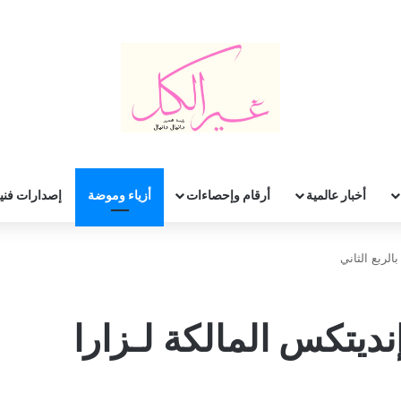
أخبار عالمية
أرقام وإحصاءات
أزياء وموضة
إصدارات فني
ت إنديتكس المالكة لـزارا