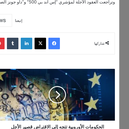
وتراجعت العقود الآجلة لمؤشري “إس أند بي 500″ و”داو جونز الصناعي” بنسبة 0.1%، وفقاً لوكالة أسوشيتد برس (أ ب).
إتبعنا
فيسبوك
‫X
لينكدإن
شاركها
الحكومات
الأوروبية
تتجه
إلى
الاقتراض
قصير
الأجل
الحكومات الأوروبية تتجه إلى الاقتراض قصير الأجل