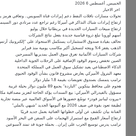
الخميس, أغسطس 6 2026
اخر الاخبار
تحولات مسارات ناقلات النفط دعم إيرادات قناة السويس.. وتعافي هرمز يحتاج 6 
ارتفاع إيرادات شباك التذاكر في أميركا رغم تراجع عدد مرتادي دور السينما
ارتفاع مبيعات السيارات الجديدة في بريطانيا خلال يوليو
أسهم أوروبا تبلغ ذروة قياسية جديدة بفعل نتائج الشركات
تحالف بقيادة صندوق الاستثمارات يستكمل الاستحواذ على “إلكترونيك آرتس
الذهب يقفز 4% ويتجه لتسجيل أكبر مكاسب يومية منذ فبراير
شركات السيارات الألمانية تغرق سوق العمل بمديريها المسرحين
الصين تخفض رسوم الوقود الإضافية على الرحلات الجوية الداخلية
الذكاء الاصطناعي يعيد تشكيل سوق العمل في المملكة المتحدة
معهد البترول الأميركي يعارض مشروع قانون بشأن الوقود الحيوي
ترامب يتمسك بصندوق تعويضات بقيمة 1.8 مليار دولار
هجوم على محافظ بيتكوين “الباردة” يجمع 89 مليون دولار بحيلة غريبة
مسؤول بالفيدرالي الأميركي: بيع السندات يؤكد الحاجة لتعزيز مصداقية مكا
«بيروت ليبانيز فودز» توسّع حضورها في الأسواق العالمية عبر منصة تجارية ر
لطيفة تعود بقوة في صيف 2026 مع ألبومها الجديد “شبهي بالملي”
الفنانة بيان تكشف عن أولى خطواتها الغنائية بعمل جديد قريبًا
ارتفاع أسعار القمح مع استمرار الهجمات على السفن في البحر الأسود
ترامب يدرس توسيع الحرب على إيران.. بحملة جوية قد تمتد لأسبوعين