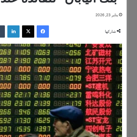
يناير 23, 2026
فيسبوك
‫X
لينكد
شاركها