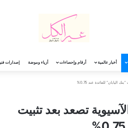
أخبار عالمية
أرقام وإحصاءات
أزياء وموضة
إصدارات فني
ك اليابان” للفائدة عند 0.75%
الآسيوية تصعد بعد تثبيت