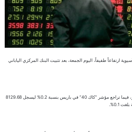
ة ارتفاعاً طفيفاً، اليوم الجمعة، بعد تثبيت البنك المركزي الياباني
وسجل مؤشر “داكس” في ألمانيا 24852.07 نقطة دون تغيير يذكر، فيما تراجع مؤشر “كاك 40” في باريس بنسبة 0.2% ليسجل 8129.68