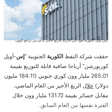
إس.اويل الكورية تعود إلى الأرباح بالربع الأخير بدعم من تراجع الوون
حققت شركة النفط
الكورية
الجنوبية “
إس
-أويل
كوربورشن” أرباحا صافية قابلة للتوزيع بقيمة
265.01 مليار وون كوري جنوبي (184.11 مليون
دولار)
خلال
الربع الأخير من العام الماضي،
مقابل خسائر بقيمة 131.72 مليار وون خلال
الفترة نفسها من العام السابق.