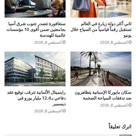
ح
س
م
ه
ي
م
ن
ا
ثاني أكثر دولة زيارة في العالم
سنغافورة تتصدر جنوب شرق آسيا
ف
ل
تستقبل رقماً قياسياً من السياح خلال
بجامعتين ضمن أقوى 10 مؤسسات
س
آ
يونيو
عالمية للهندسة
ك
س
أغسطس 8, 2026
أغسطس 8, 2026
gherlkel.com — إس.اويل الكورية تعود إلى الأرباح بالربع
م
ي
ن
الأخير بدعم من تراجع الوون
و
ه
ي
ا
ة
الوسوم
؟
م
ع
الأرباح
الكورية
اويل
بالربع
تعود
ا
ر
سكان مايوركا الإسبانية يتظاهرون
راينميتال الألمانية تترقب توقيع عقد
ضد تدفقات السياحة الضخمة
دفاعي بـ12.4 مليار يورو في
ت
ديسمبر
ف
أغسطس 8, 2026
ا
أغسطس 8, 2026
ع
ا
اترك تعليقاً
ل
ي