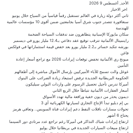
الأحد, أغسطس 9 2026
اخر الاخبار
ثاني أكثر دولة زيارة في العالم تستقبل رقماً قياسياً من السياح خلال يونيو
سنغافورة تتصدر جنوب شرق آسيا بجامعتين ضمن أقوى 10 مؤسسات عالمية
للهندسة
سكان مايوركا الإسبانية يتظاهرون ضد تدفقات السياحة الضخمة
راينميتال الألمانية تترقب توقيع عقد دفاعي بـ12.4 مليار يورو في ديسمبر
بورشه تتكبد خسائر بـ2.2 مليار يورو بعد خفض قيمة استثماراتها في فولكس
فاغن
ميونخ ري الألمانية تخفض توقعات إيرادات 2026 مع تراجع أسعار إعادة
التأمين
غوغل والت تسمح للآباء الأميركيين بإرسال الأموال مباشرة إلى أطفالهم
الحكومة البريطانية الجديدة ترفض استبعاد زيادة الضرائب على البنوك
أميركا تدرس تأجيل تحصيل الرسوم على واردات البولي سيليكون
أسعار العقارات الألمانية تتباطأ خلال الربع الثاني
ديمون يحذر من ديون خفية ورافعة مالية تهدد الأسواق
بي إم دبليو تبدأ الإنتاج التجاري لسيارتها الكهربائية آي 3
تحولات مسارات ناقلات النفط دعم إيرادات قناة السويس.. وتعافي هرمز
يحتاج 6 أشهر
ارتفاع إيرادات شباك التذاكر في أميركا رغم تراجع عدد مرتادي دور السينما
ارتفاع مبيعات السيارات الجديدة في بريطانيا خلال يوليو