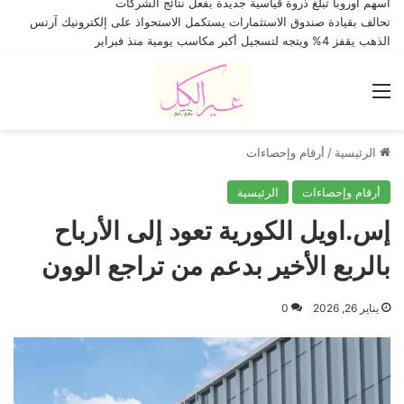
أسهم أوروبا تبلغ ذروة قياسية جديدة بفعل نتائج الشركات
تحالف بقيادة صندوق الاستثمارات يستكمل الاستحواذ على إلكترونيك آرتس
الذهب يقفز 4% ويتجه لتسجيل أكبر مكاسب يومية منذ فبراير
القائمة
الرئيسية
/
أرقام وإحصاءات
أرقام وإحصاءات
الرئيسية
إس.اويل الكورية تعود إلى الأرباح
بالربع الأخير بدعم من تراجع الوون
يناير 26, 2026
0