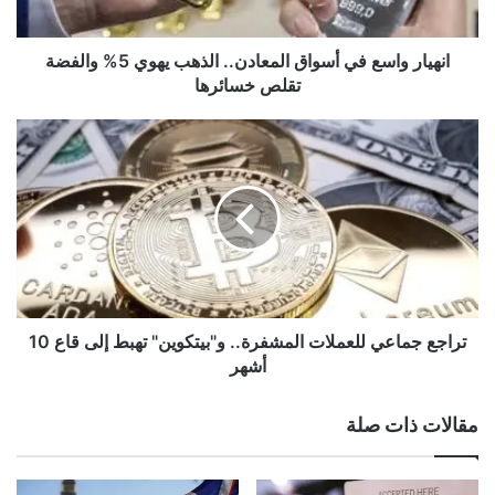
5%
والفضة
تقلص
انهيار واسع في أسواق المعادن.. الذهب يهوي 5% والفضة
خسائرها
تقلص خسائرها
تراجع
جماعي
للعملات
المشفرة..
و"بيتكوين"
تهبط
إلى
قاع
10
أشهر
تراجع جماعي للعملات المشفرة.. و"بيتكوين" تهبط إلى قاع 10
أشهر
مقالات ذات صلة