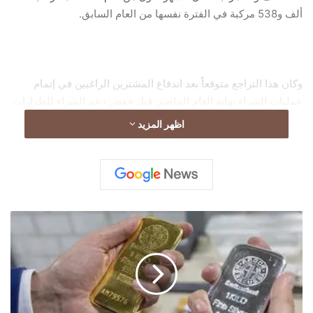
ألف و538 مركبة في الفترة نفسها من العام السابق.
وكان هذا التراجع متوقعاً بعد اندفاع المشترين الراغبين في إتمام
عمليات الشراء نهاية العام الماضي قبل خفض دعم الشراء للطرازات
الموجهة للسوق الواسع اعتباراً من نهاية ديسمبر/كانون الأول.
اظهر المزيد
انهيار
واسع
في
أسواق
المعادن..
الذهب
يهوي