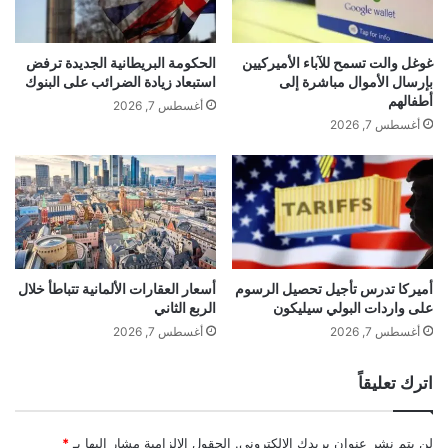
ط
ن
gherlkel.com — فولكس فاغن تعتزم خفض نفقاتها بنسبة
ن
ت
20%
ا
ج
غوغل والت تسمح للآباء الأميركيين
الحكومة البريطانية الجديدة ترفض
ع
ا
بإرسال الأموال مباشرة إلى
استبعاد زيادة الضرائب على البنوك
ي
ت
أطفالهم
الوسوم
أغسطس 7, 2026
ك
أغسطس 7, 2026
تعتزم
خفض
فاغن
فولكس
نفقاتها
و
ر
ي
ا
ا
ل
ج
ن
أميركا تدرس تأجيل تحصيل الرسوم
أسعار العقارات الألمانية تتباطأ خلال
على واردات البولي سيليكون
الربع الثاني
و
ب
أغسطس 7, 2026
أغسطس 7, 2026
ي
ة
اترك تعليقاً
ع
ب
ر
لن يتم نشر عنوان بريدك الإلكتروني.
الحقول الإلزامية مشار إليها بـ
*