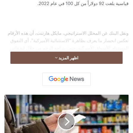
قياسية بلغت 92 دولاراً من كل 100 في عام 2022.
ونقل البنك عن المحلل الاستراتيجي، مايكل هارتنت، أن هذه الأرقام
تعكس انحسار ما يعرف بظاهرة “الاستثنائية الأميركية”، أي التفوق
المستدام للأسواق الأميركية، حيث يتراجع الزخم من خلال انخفاض
التدفقات النسبية إلى الأصول الأميركية وليس عبر تسجيل تخارجات
اظهر المزيد
واسعة النطاق.
زيادة
السرقات
في
متاجر
البقالة
اليونانية