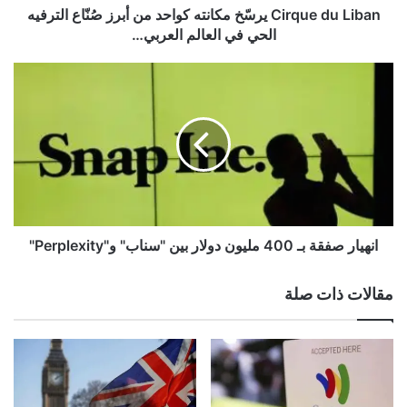
الترفيه
Cirque du Liban يرسّخ مكانته كواحد من أبرز صُنّاع الترفيه
الحي
الحي في العالم العربي…
gherlkel.com — “أوبن إيه آي” تسعى لإطلاق هاتفها الذكي
في
العام المقبل
العالم
انهيار
العربي…
صفقة
بـ
400
مليون
دولار
بين
"سناب"
و"Perplexity"
انهيار صفقة بـ 400 مليون دولار بين "سناب" و"Perplexity"
مقالات ذات صلة