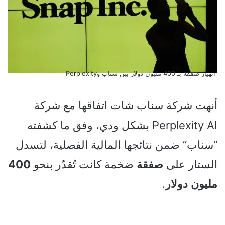
انهيار صفقة بـ 400 مليون دولار بين سناب وPerplexity
أنهت شركة سناب شات اتفاقها مع شركة
Perplexity AI بشكل ودي، وفق ما كشفته
“سناب” ضمن نتائجها المالية الفصلية، لتسدل
الستار على
صفقة
ضخمة كانت تُقدّر بنحو
400
مليون
دولار
.