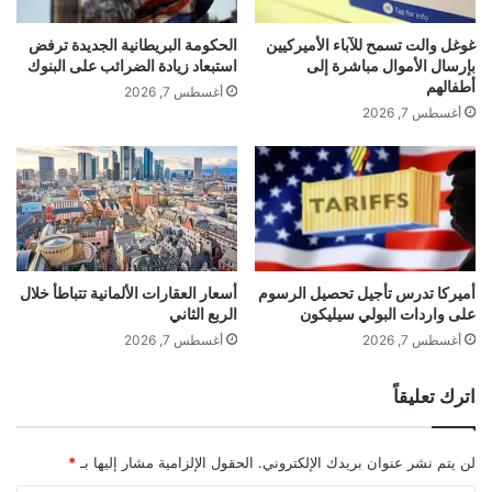
غوغل والت تسمح للآباء الأميركيين
الحكومة البريطانية الجديدة ترفض
بإرسال الأموال مباشرة إلى
استبعاد زيادة الضرائب على البنوك
أطفالهم
أغسطس 7, 2026
أغسطس 7, 2026
gherlkel.com — انهيار صفقة بـ 400 مليون دولار بين سناب
وPerplexity
أميركا تدرس تأجيل تحصيل الرسوم
أسعار العقارات الألمانية تتباطأ خلال
على واردات البولي سيليكون
الربع الثاني
الوسوم
أغسطس 7, 2026
أغسطس 7, 2026
400
انهيار
دولار
صفقة
مليون
اترك تعليقاً
لن يتم نشر عنوان بريدك الإلكتروني.
الحقول الإلزامية مشار إليها بـ
*