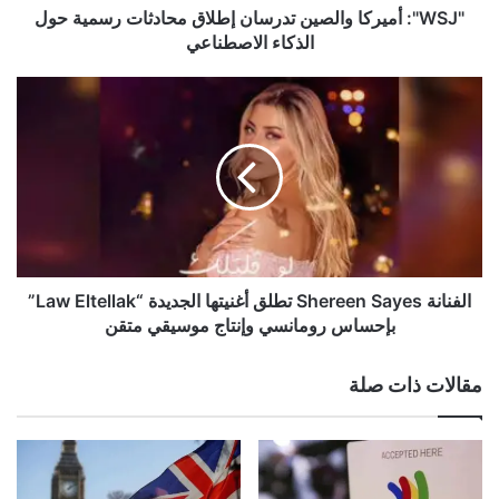
الاصطناعي
"WSJ": أميركا والصين تدرسان إطلاق محادثات رسمية حول
الذكاء الاصطناعي
الفنانة
Shereen
Sayes
تطلق
أغنيتها
الجديدة
“Law
Eltellak”
بإحساس
رومانسي
الفنانة Shereen Sayes تطلق أغنيتها الجديدة “Law Eltellak”
وإنتاج
بإحساس رومانسي وإنتاج موسيقي متقن
موسيقي
متقن
مقالات ذات صلة