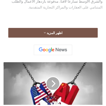
والشرق الأوسط تسارعاً لافتاً، مدفوعة بازدهار الأعمال والطلب
المتنامي على العقارات والمراكز التجارية المتقدمة.
لا يعكس هذا السباق الرأسي القوة الاقتصادية فحسب، بل يثير أيضاً
اظهر المزيد
تساؤلات متزايدة حول الاستدامة، والتخطيط الحضري، ومستقبل
العيش في المدن الكبرى، بحسب تقرير موسع أعده موقع “Times
Of India”
"WSJ":
أميركا
والصين
تدرسان
إطلاق
محادثات
رسمية
حول
الذكاء