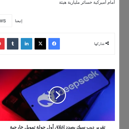
أمام
أميركية
خسائر
مليارية
هيئة
إتبعنا
فيسبوك
‫X
لينكدإن
شاركها
تقرير
ديب
سيك
بصدد
إغلاق
أول
جولة
تمويل
خارجية
بتقييم
تقرير ديب سيك بصدد إغلاق أول جولة تمويل خارجية