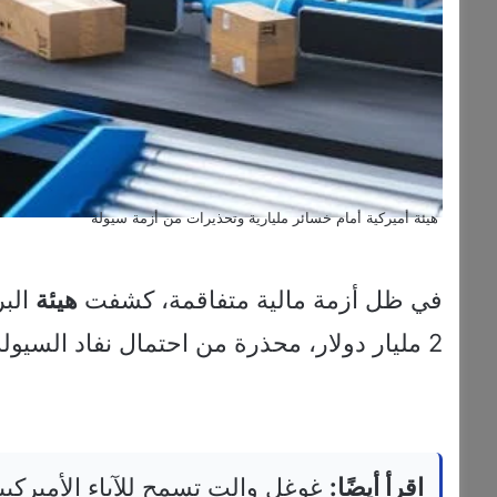
هيئة أميركية أمام خسائر مليارية وتحذيرات من أزمة سيولة
في ظل أزمة مالية متفاقمة، كشفت
هيئة
البر
2 مليار دولار، محذرة من احتمال نفاد السيولة بحلول شهر فبراير المقبل.
اقرأ أيضًا:
غوغل والت تسمح للآباء الأميركيي