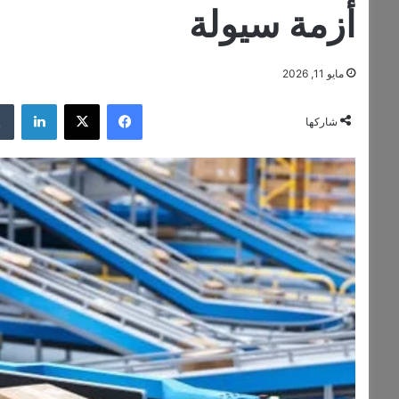
أزمة سيولة
مايو 11, 2026
فيسبوك
‫X
لينكد
شاركها