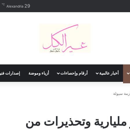
℃
29
Alexandria
أخبار عالمية
أرقام وإحصاءات
أزياء وموضة
إصدارات فني
زمة سيولة
 مليارية وتحذيرات من