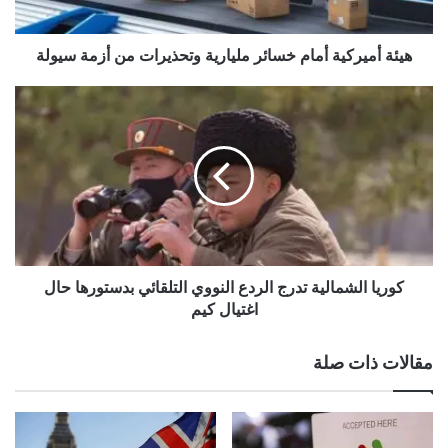
أزمة
وفق “رويترز”.
سيولة
هيئة أميركية أمام خسائر مليارية وتحذيرات من أزمة سيولة
كوريا
الشمالية
تدرج
الردع
النووي
التلقائي
بدستورها
حال
اغتيال
كيم
كوريا الشمالية تدرج الردع النووي التلقائي بدستورها حال
اغتيال كيم
gherlkel.com — صندوق النقد الدولي يتوقع 2.5 مليار دولار
مقالات ذات صلة
دخل صاف في 2026 رغم الضبابية الشديدة