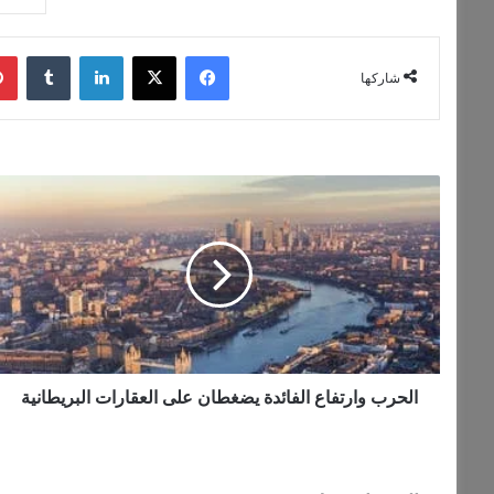
فيسبوك
‫X
لينكدإن
شاركها
الحرب
وارتفاع
الفائدة
يضغطان
على
العقارات
البريطانية
الحرب وارتفاع الفائدة يضغطان على العقارات البريطانية