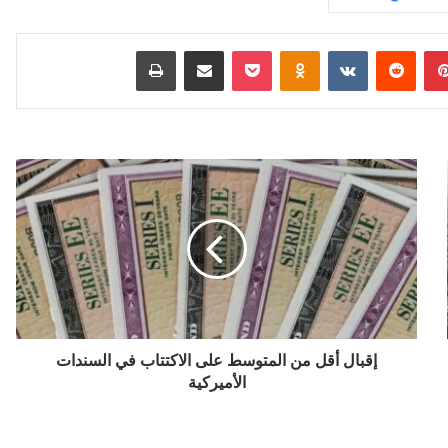
بينتيريست
Odnoklassniki
‫Pocket
مشاركة عبر البريد
طباعة
إقبال
أقل
من
المتوسط
على
الاكتتاب
في
السندات
الأميركية
إقبال أقل من المتوسط على الاكتتاب في السندات
الأميركية