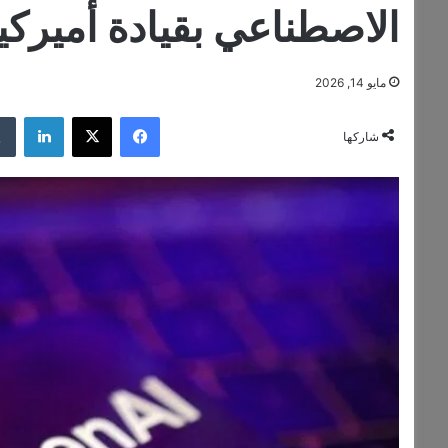
الاصطناعي بقيادة أميركي
مايو 14, 2026
فيسبوك
‫X
لينكد
شاركها