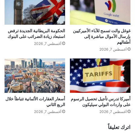
وأضاف: “وحده التوصل إلى نتيجة مُرضية في
غوغل والت تسمح للآباء الأميركيين
الحكومة البريطانية الجديدة ترفض
بإرسال الأموال مباشرة إلى
استبعاد زيادة الضرائب على البنوك
المفاوضات يمكن أن ينهي هذه الدوامة”.
أطفالهم
أغسطس 7, 2026
أغسطس 7, 2026
أميركا تدرس تأجيل تحصيل الرسوم
أسعار العقارات الألمانية تتباطأ خلال
على واردات البولي سيليكون
الربع الثاني
أغسطس 7, 2026
أغسطس 7, 2026
اترك تعليقاً