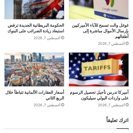
غوغل والت تسمح للآباء الأميركيين
الحكومة البريطانية الجديدة ترفض
بإرسال الأموال مباشرة إلى
استبعاد زيادة الضرائب على البنوك
أطفالهم
أغسطس 7, 2026
أغسطس 7, 2026
gherlkel.com — تزايد إقبال الأسر الألمانية على عقود
الكهرباء الخضراء
أميركا تدرس تأجيل تحصيل الرسوم
أسعار العقارات الألمانية تتباطأ خلال
على واردات البولي سيليكون
الربع الثاني
الوسوم
أغسطس 7, 2026
أغسطس 7, 2026
إقبال
الأسر
الألمانية
تزايد
عقود
اترك تعليقاً