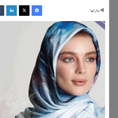
فيسبوك
‫X
لينكد
شاركها