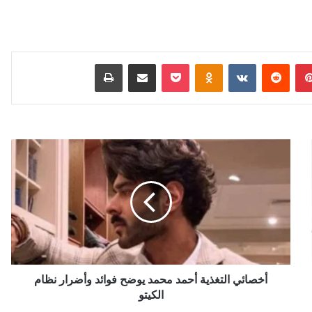
بينتيريست
Odnoklassniki
‫Pocket
مشاركة عبر البريد
طباعة
أخصائي
التغذية
أحمد
محمد
يوضح
فوائد
وأضرار
نظام
الكيتو
أخصائي التغذية أحمد محمد يوضح فوائد وأضرار نظام
الكيتو