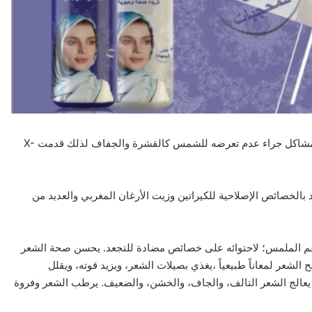
يحتاج شعر السيدات المحجبات للعناية الخاصة لما يتعرض له من مشاكل جراء عدم تعرضه للشمس كالقشرة والجفاف لذلك قدمت X-
جبات بأنه مزود بالخصائص الإصلاحية للكيراتين وزيت الأرغان المغربي والعديد من
ة محجبة شعر ناعم الملمس؛ لاحتوائه على خصائص مضادة للتجعد. يحسن صحة الشعر
عر لمعاناً طبيعياً ،يغذي بصيلات الشعر، ويزيد قوته، ويقلل
ة. يعالج الشعر التالف، والجاف، والخشن، والضعيف. يرطب الشعر وفروة