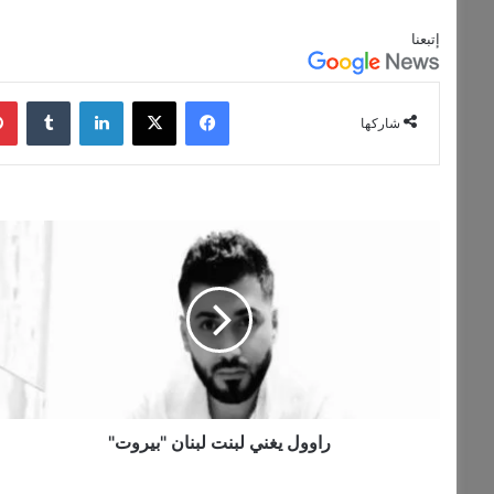
إتبعنا
فيسبوك
‫X
لينكدإن
شاركها
راوول
يغني
لبنت
لبنان
"بيروت"
راوول يغني لبنت لبنان "بيروت"