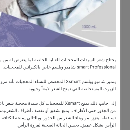
smart Professional شامبو وبلسم خاص بالكيراتين للمحجبات.
يتميز شامبو وبلسم Xsmart المخصص للنساء المح
الزيوت المستخلصة التي تمنح الشعر لامعاً وحيوية.
إلى جانب ذلك يمنح Xsmart للمحجبات كل سيد
من الجذور حتى الأطراف. يمنع تشقق أو تقصف أطراف الشعر،يمنح الش
تساقطه. يعزز نمو وبناء الشعر من الجذور، وبالتالي يمنحه الكثاف
الرأس بشكل عميق. يحسن الحالة الصحية لفروة الرأس.