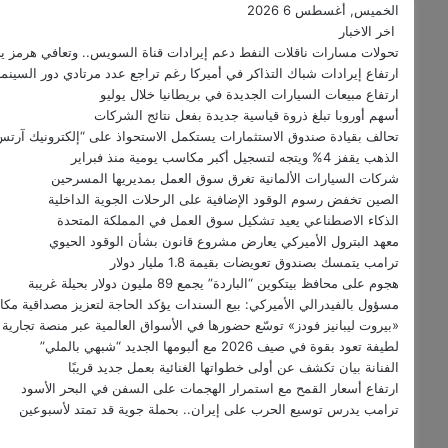
الخميس, أغسطس 6 2026
اخر الاخبار
تحولات مسارات ناقلات النفط دعم إيرادات قناة السويس.. وتعافي هرمز يحتاج 6 
ارتفاع إيرادات شباك التذاكر في أميركا رغم تراجع عدد مرتادي دور السينما
ارتفاع مبيعات السيارات الجديدة في بريطانيا خلال يوليو
أسهم أوروبا تبلغ ذروة قياسية جديدة بفعل نتائج الشركات
تحالف بقيادة صندوق الاستثمارات يستكمل الاستحواذ على “إلكترونيك آرتس
الذهب يقفز 4% ويتجه لتسجيل أكبر مكاسب يومية منذ فبراير
شركات السيارات الألمانية تغرق سوق العمل بمديريها المسرحين
الصين تخفض رسوم الوقود الإضافية على الرحلات الجوية الداخلية
الذكاء الاصطناعي يعيد تشكيل سوق العمل في المملكة المتحدة
معهد البترول الأميركي يعارض مشروع قانون بشأن الوقود الحيوي
ترامب يتمسك بصندوق تعويضات بقيمة 1.8 مليار دولار
هجوم على محافظ بيتكوين “الباردة” يجمع 89 مليون دولار بحيلة غريبة
مسؤول بالفيدرالي الأميركي: بيع السندات يؤكد الحاجة لتعزيز مصداقية مكا
«بيروت ليبانيز فودز» توسّع حضورها في الأسواق العالمية عبر منصة تجارية ر
لطيفة تعود بقوة في صيف 2026 مع ألبومها الجديد “شبهي بالملي”
الفنانة بيان تكشف عن أولى خطواتها الغنائية بعمل جديد قريبًا
ارتفاع أسعار القمح مع استمرار الهجمات على السفن في البحر الأسود
ترامب يدرس توسيع الحرب على إيران.. بحملة جوية قد تمتد لأسبوعين