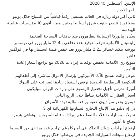
الإثنين, أغسطس 10 2026
اخر الاخبار
ثاني أكثر دولة زيارة في العالم تستقبل رقماً قياسياً من السياح خلال يونيو
سنغافورة تتصدر جنوب شرق آسيا بجامعتين ضمن أقوى 10 مؤسسات عالمية
للهندسة
سكان مايوركا الإسبانية يتظاهرون ضد تدفقات السياحة الضخمة
راينميتال الألمانية تترقب توقيع عقد دفاعي بـ12.4 مليار يورو في ديسمبر
بورشه تتكبد خسائر بـ2.2 مليار يورو بعد خفض قيمة استثماراتها في فولكس
فاغن
ميونخ ري الألمانية تخفض توقعات إيرادات 2026 مع تراجع أسعار إعادة
التأمين
غوغل والت تسمح للآباء الأميركيين بإرسال الأموال مباشرة إلى أطفالهم
الحكومة البريطانية الجديدة ترفض استبعاد زيادة الضرائب على البنوك
أميركا تدرس تأجيل تحصيل الرسوم على واردات البولي سيليكون
أسعار العقارات الألمانية تتباطأ خلال الربع الثاني
ديمون يحذر من ديون خفية ورافعة مالية تهدد الأسواق
بي إم دبليو تبدأ الإنتاج التجاري لسيارتها الكهربائية آي 3
تحولات مسارات ناقلات النفط دعم إيرادات قناة السويس.. وتعافي هرمز
يحتاج 6 أشهر
ارتفاع إيرادات شباك التذاكر في أميركا رغم تراجع عدد مرتادي دور السينما
ارتفاع مبيعات السيارات الجديدة في بريطانيا خلال يوليو