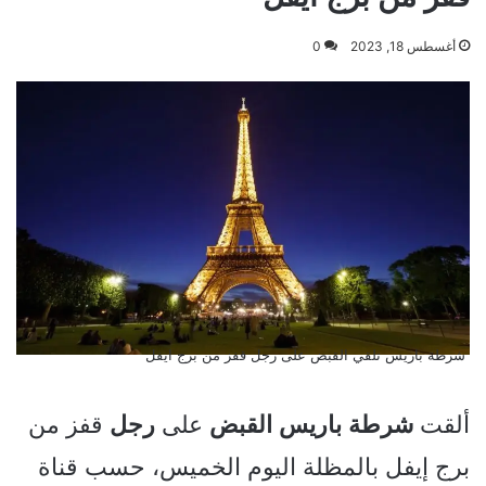
أغسطس 18, 2023
0
شرطة باريس تلقي القبض على رجل قفز من برج ايفل
ألقت
شرطة
باريس
القبض
على
رجل
قفز من
برج إيفل بالمظلة اليوم الخميس، حسب قناة