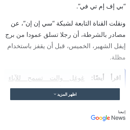
“بي إف إم تي في”.
ونقلت القناة التابعة لشبكة “سي إن إن”، عن
مصادر بالشرطة، أن رجلا تسلق عمودا من برج
إيفل الشهير، الخميس، قبل أن يقفز باستخدام
مظلة.
اقرأ أيضًا:
غوغل والت تسمح للآباء
الأميركيين بإرسال الأموال مباشرة إلى
اظهر المزيد
أطفالهم
إتبعنا
وقالت الهيئة التي تدير برج العاصمة الفرنسية،