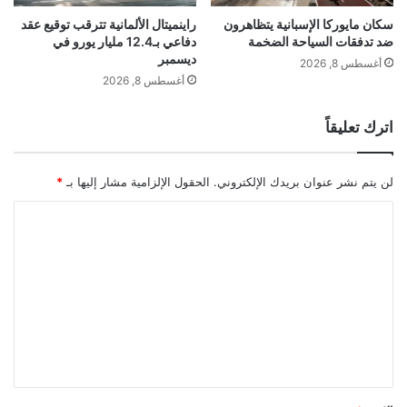
ح
ة
العالم، وتم بناؤه بين عامي 1887 و1889،
و
م
سكان مايوركا الإسبانية يتظاهرون
راينميتال الألمانية تترقب توقيع عقد
ي
ضد تدفقات السياحة الضخمة
دفاعي بـ12.4 مليار يورو في
و
للاحتفال بالذكرى المئوية للثورة الفرنسية،
ديسمبر
ل
س
أغسطس 8, 2026
ش
ك
أغسطس 8, 2026
ويبلغ ارتفاعه 1083 قدما. ويستقبل حوالي 7
ب
و
ه
ملايين زائر سنويا.
اترك تعليقاً
ا
ل
ك
لن يتم نشر عنوان بريدك الإلكتروني.
الحقول الإلزامية مشار إليها بـ
*
و
ر
ا
ي
ل
ة
ت
إ
ل
ع
ى
ل
س
ا
ي
ح
ق
ة
ح
*