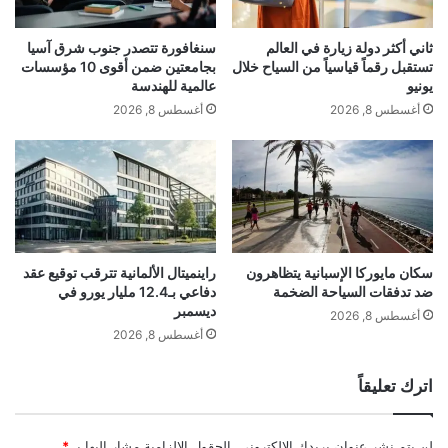
اقرأ أيضًا:
الحكومة البريطانية الجديدة
ا
ل
ترفض استبعاد زيادة الضرائب على البنوك
ل
ي
ثاني أكثر دولة زيارة في العالم
سنغافورة تتصدر جنوب شرق آسيا
ج
د
تستقبل رقماً قياسياً من السياح خلال
بجامعتين ضمن أقوى 10 مؤسسات
د
ع
يونيو
عالمية للهندسة
ي
و
وأوضحت الأميري أن فرق المؤسسة باشرت
أغسطس 8, 2026
أغسطس 8, 2026
د
ة
ف
م
قبل انتهاء العام الدراسي الماضي، وضع
ي
و
خارطة طريق وخطة عمل للاستعداد للعام
ك
س
و
ك
الدراسي الجديد، تضمن رفع جاهزية المدارس
ر
و
ي
و
وتأهيل البعض منها لاستقبال الطلبة بهدف
ا
ك
سكان مايوركا الإسبانية يتظاهرون
راينميتال الألمانية تترقب توقيع عقد
ضد تدفقات السياحة الضخمة
دفاعي بـ12.4 مليار يورو في
ا
ي
توفير متطلبات تحقيق انطلاقة مثلى للعام
ديسمبر
ل
ي
أغسطس 8, 2026
ش
ف
أغسطس 8, 2026
الدراسي.
م
ل
ا
ض
اترك تعليقاً
ل
ب
ولفتت إلى أن المؤسسة تمضي قدماً بالتعاون
ي
ط
ة
مع الشركاء كافة من أجل تطوير المنظومة
ا
لن يتم نشر عنوان بريدك الإلكتروني.
الحقول الإلزامية مشار إليها بـ
*