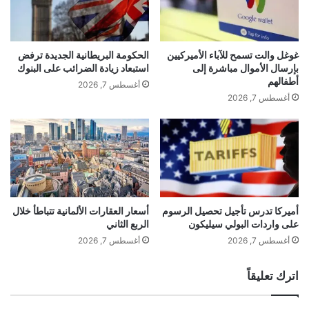
س
ا
ب
الإسرائيلي بنيامين نتنياهو قلقاً من احتمال
ر
ي
ا
إبرام اتفاق غير مناسب.
س
ت
غوغل والت تسمح للآباء الأميركيين
الحكومة البريطانية الجديدة ترفض
إ
ا
بإرسال الأموال مباشرة إلى
استبعاد زيادة الضرائب على البنوك
ك
ل
أطفالهم
أغسطس 7, 2026
س
د
أغسطس 7, 2026
"
و
ج
ل
وأكد ترامب أن أي اتفاق مع إيران سيراعي
ا
ا
م
ر
مصالح إسرائيل أيضاً.
ع
ا
ة
ت
أ
ع
م
ب
أميركا تدرس تأجيل تحصيل الرسوم
أسعار العقارات الألمانية تتباطأ خلال
ي
على واردات البولي سيليكون
الربع الثاني
ر
ر
إلا أن مسؤولين إسرائيليين أفادوا بأن نتنياهو
"
أغسطس 7, 2026
أغسطس 7, 2026
ك
ب
حث ترامب على استئناف الهجمات ضد إيران،
ي
ي
اترك تعليقاً
ة
ن
مشيرين إلى أن رئيس الوزراء الإسرائيلي قلق
ن
ا
ح