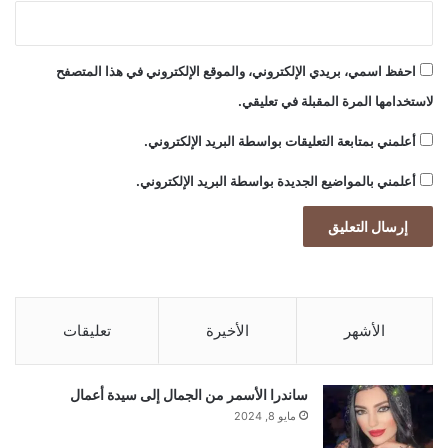
بحسب الموقع الأميركي.
ا
ت
ه
احفظ اسمي، بريدي الإلكتروني، والموقع الإلكتروني في هذا المتصفح
ا
م
لاستخدامها المرة المقبلة في تعليقي.
س
كما أفادت وكالة “رويترز”، أن الرئيس الأميركي
أعلمني بمتابعة التعليقات بواسطة البريد الإلكتروني.
ت
م
سيجري اتصالا اليوم السبت مع قادة من
أعلمني بالمواضيع الجديدة بواسطة البريد الإلكتروني.
ر
ة
السعودية وقطر والإمارات ومصر وتركيا
وباكستان.
الأشهر
الأخيرة
تعليقات
“نقترب كثيراً”
ساندرا الأسمر من الجمال إلى سيدة أعمال
مايو 8, 2024
وفي مقابلة أخرى مع قناة CBS، قال ترامب إن