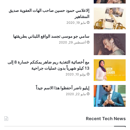
الولايات المتحدة تقترب كثيرا من إنجاز اتفاق
إلاعلامي حمود حسين صاحب الهات العفوية صديق
المشاهير
مع إيران.
مايو 19, 2020
سامي جو موسى تجسد الواقع اللبناني بطريقتها
أغسطس 29, 2020
كما أوضح أن الاتفاق النهائي سيمنع طهران من
مع أخصائية التغذية ريم ضاهر يمكنكم خسارة 8 إلى
الحصول على سلاح نووي، فيما أوضح أن
13 كيلو شهرياً بدون عمليات جراحية
الاتفاق النهائي سيتضمن “معالجة مرضية”
يوليو 10, 2020
لليورانيوم الإيراني المخصب.
إيليو ناضر أحفظوا هذا الاسم جيداً
مايو 22, 2020
Recent Tech News
وأردف قائلاً “سأوقع فقط على صفقة نحصل